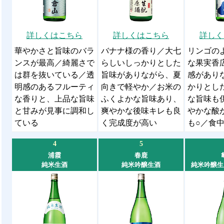
詳しくはこちら
詳しくはこちら
詳しく
華やかさと旨味のバラ
バナナ様の香り／大七
リンゴの
ンスが最高／綺麗さで
らしいしっかりとした
な果実香
は群を抜いている／透
旨味がありながら、夏
感があり
明感のあるフルーティ
向きで軽やか／お米の
かりとし
な香りと、上品な旨味
ふくよかな旨味あり、
な旨味も
と甘みが見事に調和し
爽やかな後味キレも良
やかな酸
ている
く完成度が高い
も○／食
4
5
浦霞
春鹿
純米生酒
純米吟醸生酒
純米吟醸生