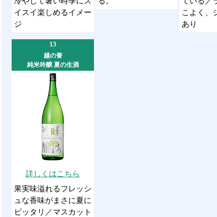
冷やして暑い時季にス
る。
ている／
イスイ楽しめるイメー
こよく、
ジ
あり
13
越の誉
純米吟醸 夏の生酒
詳しくはこちら
果実味溢れるフレッシ
ュな香味がまさに夏に
ピッタリ／マスカット