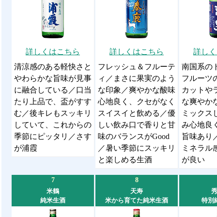
詳しくはこちら
詳しくはこちら
詳しく
清涼感のある軽快さと
フレッシュ＆フルーテ
南国系の
やわらかな旨味が見事
ィ／まさに果実のよう
フルーツ
に融合している／口当
な印象／爽やかな酸味
カットや
たり上品で、盃がすす
心地良く、クセがなく
な爽やか
む／後キレもスッキリ
スイスイと飲める／優
ミックス
していて、これからの
しい飲み口で香りと甘
み心地良
季節にピッタリ／さす
味のバランスがGood
旨味あり
が浦霞
／暑い季節にスッキリ
ミネラル
と楽しめる生酒
が良い
7
8
米鶴
天寿
純米生酒
米から育てた純米生酒
特別