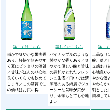
詳しくはこちら
詳しくはこちら
詳しく
穏かで爽やかな果実香
パイナップルのような
上品なリ
あり、軽快で飲みやす
甘やかな香りあり／爽
酸、凛と
く夏にピッタリの酒質
やかで優しい酸と旨味
ュ感あり
／甘味がほんのり心地
の調和がとれたフレッ
心地良い
良くいくらでも飲めて
シュ生酒／口中では清
やかな旨
しまう／この酒質でこ
涼感のある綺麗でジュ
やわらか
の価格はお買い得
ーシーな旨味が広が
剌とした
り、余韻もとても心地
調和して
よい