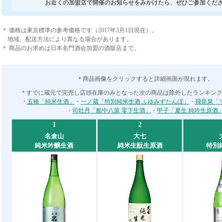
お近くの加盟店で開催のお知らせをみかけたら、ぜひご参加くだ
＊ 価格は東京標準の参考価格です（2017年3月1日現在）。
地域、配送方法により異なる場合があります。
＊ 商品のお求めは日本名門酒会加盟の酒販店まで。
＊商品画像をクリックすると詳細画面が現れます。
＊すでに蔵元で完売し店頭在庫のみとなった次の商品は除外したランキン
・
五橋「純米生酒」
・
一ノ蔵「特別純米生酒 ふゆみずたんぼ」
・
飛良泉「マ
・
司牡丹「船中八策 零下生酒」
・
甲子「夏生 純吟生原酒
1
2
名倉山
大七
純米吟醸生酒
純米生酛生原酒
特別