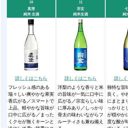
10
11
真澄
宗玄
純米 生酒
純米生酒
純
詳しくはこちら
詳しくはこちら
詳しく
フレッシュ感のある
洋梨のような香りと米
独特な旨
瑞々しい爽やかな果実
の旨味が一気に口中に
良く、や
香広がる／スマートで
広がる／宗玄らしい味
にまとま
上品、軽やかな旨味が
に厚みあり／しっかり
っかりと
口中に広がる／まった
骨太の味わいながらフ
が穏やか
くクセが無くキーンと
ルーティさも兼ね備え
度な酸が