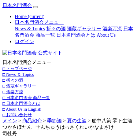
日本名門酒会
Home
(current)
日本名門酒会メニュー
News & Topics
折々の酒
酒蔵ギャラリー
酒楽万流
日本
名門酒会 商品一覧
日本名門酒会とは
About Us
ログイン
日本名門酒会メニュー
□ トップページ
□ News ＆ Topics
□ 折々の酒
□ 酒蔵ギャラリー
□ 酒楽万流
□ 日本名門酒会 商品一覧
□ 日本名門酒会とは
□ About Us in English
□ お問い合わせ
メイン
>
商品紹介
>
季節酒
>
夏の生酒
> 船中八策 零下生酒
つかさぼたん せんちゅうはっさくれいかなまざけ
司牡丹