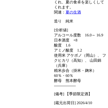
くれ、夏の食卓を楽しくして
くれます。
関連：
夏の生酒
造り 純米
[分析値]
アルコール度数 16.0～ 16.9
日本酒度 +8
酸度 1.6
アミノ酸度 1.2
使用米 アケボノ（岡山）、 フ
クヒカリ（高知）、 山田錦
（兵庫）
精米歩合（掛米・麹米）
60％・60％
酵母 熊本酵母
------------------
[備考] 【季節限定酒】
[蔵元出荷日] 2026/4/10