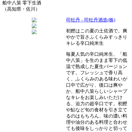
船中八策 零下生酒
（高知県・佐川）
司牡丹 - 司牡丹酒造(株)
初鰹はこの夏の土佐酒で。爽
やかで旨さふくらみすっきり
キレる辛口純米生
毎夏人気の辛口純米生、「船
中八策」を生のまま零下の低
温で熟成した夏生バージョン
です。フレッシュで香り高
く、ふくらみのある味わいが
口中で広がり、後口は爽や
か、船中八策らしいシャープ
なキレをお楽しみいただけ
る、迫力の超辛口です。初鰹
や鮎など旬の食材を引き立て
るのはもちろん、味の濃い料
理や油分のある料理と合わせ
ても後味をしっかりと切って