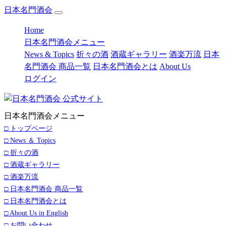
日本名門酒会
(current)
Home
日本名門酒会メニュー
News & Topics
折々の酒
酒蔵ギャラリー
酒楽万流
日本
名門酒会 商品一覧
日本名門酒会とは
About Us
ログイン
日本名門酒会メニュー
□ トップページ
□ News ＆ Topics
□ 折々の酒
□ 酒蔵ギャラリー
□ 酒楽万流
□ 日本名門酒会 商品一覧
□ 日本名門酒会とは
□ About Us in English
□ お問い合わせ