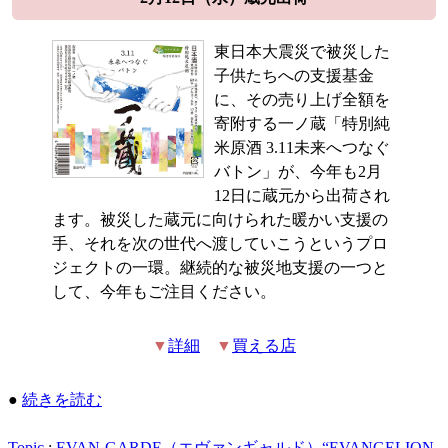
東日本大震災で被災した
子供たちへの支援基金
に、その売り上げ全額を
寄附する一ノ蔵「特別純
米原酒 3.11未来へつなぐ
バトン」が、今年も2月
12日に蔵元から出荷され
ます。被災した蔵元に向けられた暖かい支援の
手、それを次の世代へ渡していこうというプロ
ジェクトの一環。継続的な被災地支援の一つと
して、今年もご注目ください。
▼
詳細
▼
買える店
●
続きを読む
Topic
:
EVAN-GARDE（エヴァンギャルド）“EVANGELION