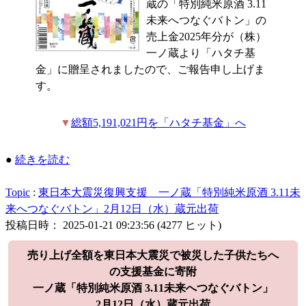
蔵の「特別純米原酒 3.11
未来へつなぐバトン」の
売上金2025年分が（株）
一ノ蔵より「ハタチ基
金」に贈呈されましたので、ご報告申し上げま
す。
▼
総額5,191,021円を「ハタチ基金」へ
●
続きを読む
Topic
:
東日本大震災復興支援 一ノ蔵「特別純米原酒 3.11未
来へつなぐバトン」2月12日（水）蔵元出荷
投稿日時： 2025-01-21 09:23:56
(
4277 ヒット
)
売り上げ全額を東日本大震災で被災した子供たちへ
の支援基金に寄附
一ノ蔵「特別純米原酒 3.11未来へつなぐバトン」
2月12日（水）蔵元出荷