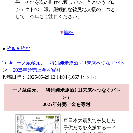
手、それを次の世代へ渡していこうというプロ
ジェクトの一環。継続的な被災地支援の一つと
して、今年もご注目ください。
▼
詳細
●
続きを読む
Topic
:
一ノ蔵蔵元、「特別純米原酒3.11未来へつなぐバト
ン」 2025年分売上金を寄附
投稿日時： 2025-05-29 12:14:04
(
1667 ヒット
)
一ノ蔵蔵元、「特別純米原酒3.11未来へつなぐバト
ン」
2025年分売上金を寄附
東日本大震災で被災した
子供たちを支援する一ノ