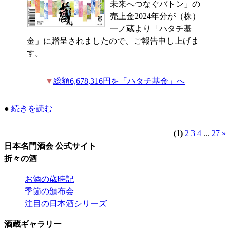
未来へつなぐバトン」の
売上金2024年分が（株）
一ノ蔵より「ハタチ基
金」に贈呈されましたので、ご報告申し上げま
す。
▼
総額6,678,316円を「ハタチ基金」へ
●
続きを読む
(1)
2
3
4
...
27
»
日本名門酒会 公式サイト
折々の酒
お酒の歳時記
季節の頒布会
注目の日本酒シリーズ
酒蔵ギャラリー