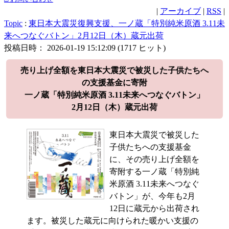
|
アーカイブ
|
RSS
|
Topic
:
東日本大震災復興支援、一ノ蔵「特別純米原酒 3.11未
来へつなぐバトン」2月12日（木）蔵元出荷
投稿日時： 2026-01-19 15:12:09
(
1717 ヒット
)
売り上げ全額を東日本大震災で被災した子供たちへ
の支援基金に寄附
一ノ蔵「特別純米原酒 3.11未来へつなぐバトン」
2月12日（木）蔵元出荷
東日本大震災で被災した
子供たちへの支援基金
に、その売り上げ全額を
寄附する一ノ蔵「特別純
米原酒 3.11未来へつなぐ
バトン」が、今年も2月
12日に蔵元から出荷され
ます。被災した蔵元に向けられた暖かい支援の