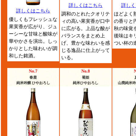
詳しくはこちら
詳しく
詳しくはこちら
調和のとれたクオリテ
ほどよく
優しくもフレッシュな
ィの高い果実香が口中
の香りと
果実香が広がり、ジュ
に広がる。上品な酸が
秋の味覚
ーシーな甘味と酸味が
バランスをまとめ上
後味はキ
華やかさを演出。しっ
げ、豊かな味わいを感
つい杯の
かりとした味わいが調
じる逸品に仕上がって
和した銘酒。
いる。
No.7
No.8
N
春鹿
菊姫
純米吟醸 ひやおろし
純米ひやおろし
山廃純米吟