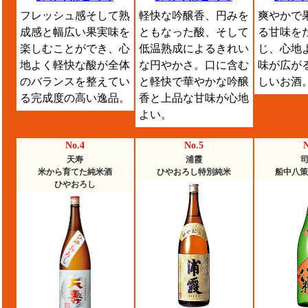
フレッシュ感そして熟
軽快な吟醸香、円みを
爽やかで
成感と幅広い果実味を
ともなった酸、そして
る甘味を
楽しむことができ、心
低温熟成によるきれい
じ、心地
地よく軽快な酸が全体
な円やかさ。口に含む
味が広が
のバランスを整えてい
と軽快で華やかな吟醸
しいお酒
る完成度の高い逸品。
香と上品な甘味が心地
よい。
No.4
No.5
N
天寿
浦霞
米から育てた純米酒
ひやおろし特別純米
船中八策
ひやおろし