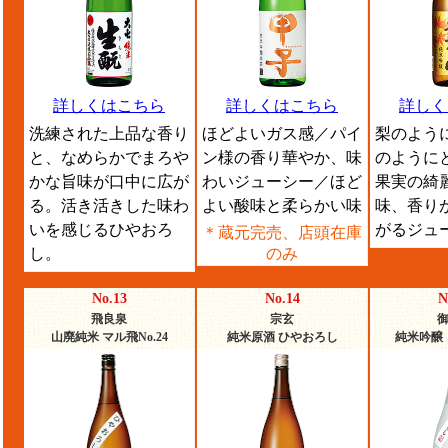
詳しくはこちら
詳しくはこちら
詳しく
洗練された上品な香り
ほどよいガス感／パイ
梨のよう
と、なめらかでまろや
ン様の香り華やか、味
のように
かな旨味が口中に広が
わいジューシー／ほど
果実の綺
る。活き活きした味わ
よい酸味と柔らかい味
味、香り
いを感じるひやおろ
がるジュ
＊蔵元完売、店頭在庫
し。
のみ
No.13
No.14
N
飛良泉
宗玄
山廃純米 マル飛No.24
純米原酒 ひやおろし
純米吟醸