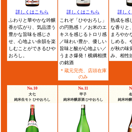
詳しくはこちら
詳しくはこちら
詳しく
ふわりと華やかな吟醸
これぞ「ひやおろし」
熟成を感
香が広がり、気品漂う
の円熟感！／お米のエ
な香りと
豊かな旨味を感じさ
キスを感じるトロリ感
まろやか
せ、心地よい余韻を楽
／味わい豊か、優しい
しめる。
しむことができるひや
旨味と酸が心地よい／
が秋の味
おろし。
うまさ爆発！横綱相撲
み、相性
の銘酒
＊蔵元完売、店頭在庫
のみ
No.10
No.11
N
大七
甲子
純米生モト ひやおろし
純米吟醸原酒 ひやおろし
純米吟醸