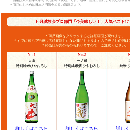
＊価格は東京標準の参考小売価格（税込）です。地域、配送方法により異なる場合
＊商品のお求めは日本名門酒会加盟の酒販店まで。
10月試飲会プロ部門「今美味しい！」人気ベスト17
＊商品画像をクリックすると詳細画面が現れます。
＊すでに蔵元で完売し店頭在庫しかない商品もありますので売切れの際は
＊発売日が先のものもありますので、ご注意ください。
No.1
No.2
N
大山
一ノ蔵
特別純米ひやおろし
特別純米酒 ひやおろし
純米 
詳しくはこちら
詳しくはこちら
詳しく