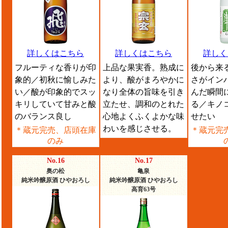
詳しくはこちら
詳しくはこちら
詳しく
フルーティな香りが印
上品な果実香。熟成に
後から来
象的／初秋に愉しみた
より、酸がまろやかに
さがイン
い／酸が印象的でスッ
なり全体の旨味を引き
んだ瞬間
キリしていて甘みと酸
立たせ、調和のとれた
る／キノ
のバランス良し
心地よくふくよかな味
せたい
わいを感じさせる。
＊蔵元完売、店頭在庫
＊蔵元完
のみ
No.16
No.17
奥の松
亀泉
純米吟醸原酒 ひやおろし
純米吟醸原酒 ひやおろし
高育63号