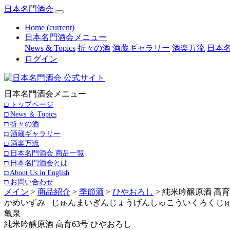
日本名門酒会
Home
(current)
日本名門酒会メニュー
News & Topics
折々の酒
酒蔵ギャラリー
酒楽万流
日本名
ログイン
日本名門酒会メニュー
□ トップページ
□ News ＆ Topics
□ 折々の酒
□ 酒蔵ギャラリー
□ 酒楽万流
□ 日本名門酒会 商品一覧
□ 日本名門酒会とは
□ About Us in English
□ お問い合わせ
メイン
>
商品紹介
>
季節酒
>
ひやおろし
> 純米吟醸原酒 高育
かめいずみ じゅんまいぎんじょうげんしゅこういくろくじ
亀泉
純米吟醸原酒 高育63号 ひやおろし