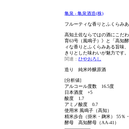
亀泉 - 亀泉酒造(株)
フルーティな香りとふくらみあ
高知土佐ならではの酒にこだわ
育63号（風鳴子）》と「高知酵
ィな香りとふくらみある旨味、
きりとした味わいが魅力です。
関連：
ひやおろし
造り 純米吟醸原酒
[分析値]
アルコール度数 16.5度
日本酒度 +5
酸度 1.7
アミノ酸度 0.7
使用米 風鳴子（高知）
精米歩合（掛米・麹米） 55％・
酵母 高知酵母（AA-41）
------------------