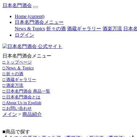
日本名門酒会
Home
(current)
日本名門酒会メニュー
News & Topics
折々の酒
酒蔵ギャラリー
酒楽万流
日本名
ログイン
日本名門酒会メニュー
□ トップページ
□ News ＆ Topics
□ 折々の酒
□ 酒蔵ギャラリー
□ 酒楽万流
□ 日本名門酒会 商品一覧
□ 日本名門酒会とは
□ About Us in English
□ お問い合わせ
メイン
>
商品紹介
■商品で探す