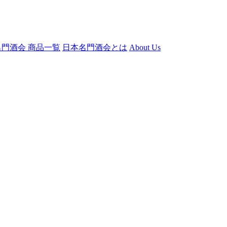
門酒会 商品一覧
日本名門酒会とは
About Us