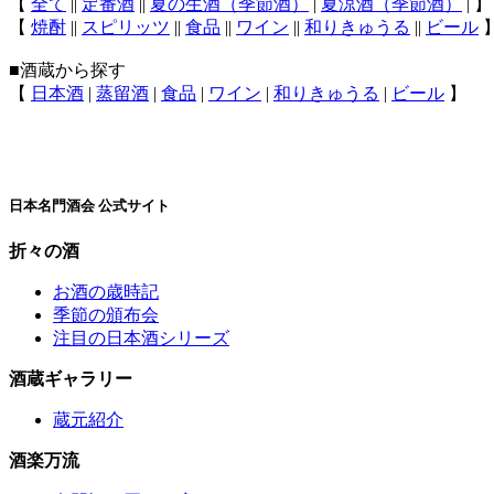
【
全て
||
定番酒
||
夏の生酒（季節酒）
|
夏涼酒（季節酒）
| 】
【
焼酎
||
スピリッツ
||
食品
||
ワイン
||
和りきゅうる
||
ビール
■酒蔵から探す
【
日本酒
|
蒸留酒
|
食品
|
ワイン
|
和りきゅうる
|
ビール
】
日本名門酒会 公式サイト
折々の酒
お酒の歳時記
季節の頒布会
注目の日本酒シリーズ
酒蔵ギャラリー
蔵元紹介
酒楽万流