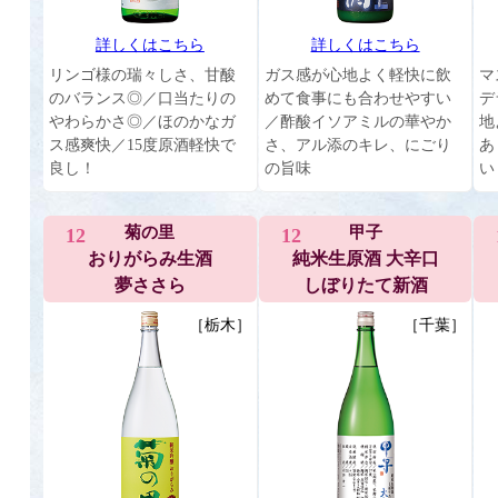
詳しくはこちら
詳しくはこちら
リンゴ様の瑞々しさ、甘酸
ガス感が心地よく軽快に飲
マ
のバランス◎／口当たりの
めて食事にも合わせやすい
デ
やわらかさ◎／ほのかなガ
／酢酸イソアミルの華やか
地
ス感爽快／15度原酒軽快で
さ、アル添のキレ、にごり
あ
良し！
の旨味
い
菊の里
甲子
12
12
おりがらみ生酒
純米生原酒 大辛口
夢ささら
しぼりたて新酒
［栃木］
［千葉］