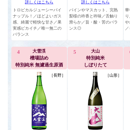
詳しくはこちら
詳しくはこちら
トロピカルジューシーパイ
パインやマスカット、完熟
華
ナップル！／ほどよいガス
梨様の吟香と吟味／舌触り
り
感、綺麗で軽快な甘さ／果
滑らか／旨・酸・苦のバラ
や
実感ピカイチ／唯一無二の
ンス◎
／
バランス
大雪渓
大山
4
5
槽場詰め
特別純米
特別純米 無濾過生原酒
しぼりたて
［長野］
［山形］