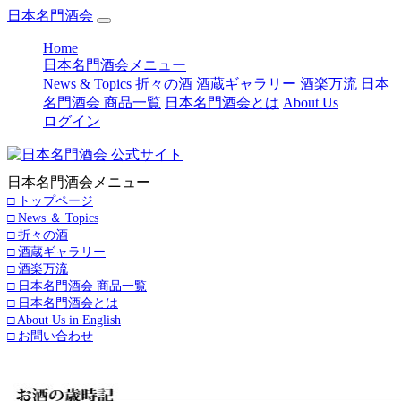
日本名門酒会
(current)
Home
日本名門酒会メニュー
News & Topics
折々の酒
酒蔵ギャラリー
酒楽万流
日本
名門酒会 商品一覧
日本名門酒会とは
About Us
ログイン
日本名門酒会メニュー
□ トップページ
□ News ＆ Topics
□ 折々の酒
□ 酒蔵ギャラリー
□ 酒楽万流
□ 日本名門酒会 商品一覧
□ 日本名門酒会とは
□ About Us in English
□ お問い合わせ