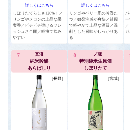
詳しくはこちら
詳しくはこちら
しぼりたてらしさ120%！／
リンゴやベリー系の吟香た
パ
リンゴやメロンの上品な果
つ／微発泡感が爽快／綺麗
ー
実香／ピチピチ弾けるフレ
で軽やかで上品な酒質／溌
／
ッシュさ全開／軽快で飲み
剌とした旨味がしっかりあ
ガ
やすい
る
真澄
一ノ蔵
7
8
純米吟醸
特別純米生原酒
あらばしり
しぼりたて
［長野］
［宮城］