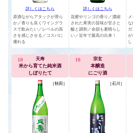
詳しくはこちら
詳しくはこちら
原酒ながらアタックが滑ら
花蜜やリンゴの香り／濃縮
メ
か／香りも良くワイングラ
された果実の旨味が甘さと
な
スで飲みたい／レベルの高
酸と調和／余韻も素晴らし
ガ
さを感じさせる／コスパに
い／近年で最高の出来！
が
優れる
し
天寿
宗玄
10
10
米から育てた純米酒
本醸造
しぼりたて
にごり酒
［秋田］
［石川］