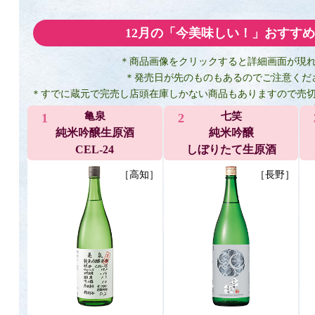
12月の「今美味しい！」おすすめ
＊商品画像をクリックすると詳細画面が現
＊発売日が先のものもあるのでご注意くだ
＊すでに蔵元で完売し店頭在庫しかない商品もありますので売
亀泉
七笑
1
2
純米吟醸生原酒
純米吟醸
CEL-24
しぼりたて生原酒
［高知］
［長野］