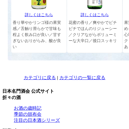
詳しくはこちら
詳しくはこちら
香り華やかリンゴ様の果実
花蜜の香り／爽やかでピチ
果
感／舌触り滑らかで甘味も
ピチでほんのりジューシー
め
程よく飲み口が良い／甘す
／クリアながらボリューミ
心
ぎないおりがらみ、酸が良
ーな大辛口／後口スッキリ
ク
い
あ
カテゴリに戻る
|
カテゴリの一覧に戻る
日本名門酒会 公式サイト
折々の酒
お酒の歳時記
季節の頒布会
注目の日本酒シリーズ