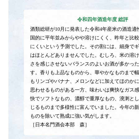
令和四年酒造年度 総評
酒類総研が10月に発表した令和4年産米の酒造適
国的に平年並みからやや溶けにくく、昨年と比
にくいという予測でした。その割には、細身で
はほとんどありませんでした。むしろ、米の溶
さを感じさせないバランスのよいお酒が多かっ
す。香りも上品なものから、華やかなものまで
もリンゴやバナナ、メロンなどに加えてほのか
思わせるものがある一方、味わいは爽快なガス
快でソフトなもの、濃醇で重厚なもの、溌溂と
じるものまで多様性に富んでいました。今年の
ものを除いて熟成に強い気がします。
［日本名門酒会本部 森］