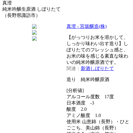
真澄
純米吟醸生原酒 しぼりたて
（長野県諏訪市）
真澄 - 宮坂醸造(株)
【がっつりお米を溶かして、
しっかり味わい出す造り】し
ぼりたてのフレッシュ感と、
お米の味を感じる素直な味わ
いの純米吟醸原酒です。
関連：
新酒しぼりたて
造り 純米吟醸原酒
[分析値]
アルコール度数 17度
日本酒度 -3
酸度 2.0
アミノ酸度 1.0
使用米 山恵錦（長野）・ひと
ごこち、美山錦（長野）