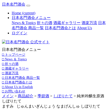
日本名門酒会
Home
(current)
日本名門酒会メニュー
News & Topics
折々の酒
酒蔵ギャラリー
酒楽万流
日本
名門酒会 商品一覧
日本名門酒会とは
About Us
ログイン
日本名門酒会メニュー
□ トップページ
□ News ＆ Topics
□ 折々の酒
□ 酒蔵ギャラリー
□ 酒楽万流
□ 日本名門酒会 商品一覧
□ 日本名門酒会とは
□ About Us in English
□ お問い合わせ
メイン
>
商品紹介
>
季節酒
>
しぼりたて
> 純米吟醸生原酒
しぼりたて
ますみ じゅんまいぎんじょう なまげんしゅ しぼりたて