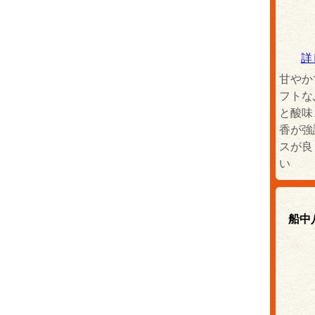
詳
甘やか
フトな
と酸味
香が強
スが良
い
船中