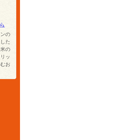
ら
ロンの
とした
、米の
キリッ
進むお