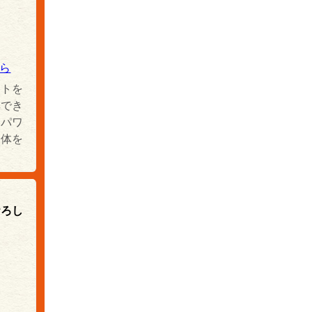
ら
クトを
厚でき
、パワ
全体を
おろし