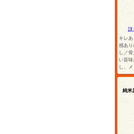
詳
キレあ
感あり
し／骨
い旨味
し、メ
純米