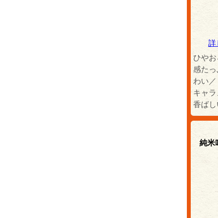
詳
ひやお
感たっ
わい／
キャラ
香ばし
純米