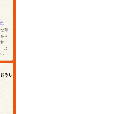
ら
うな華
欲をそ
な甘
た、ふ
わい
やおろし