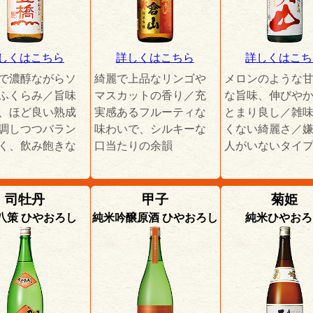
しくはこちら
詳しくはこちら
詳しくはこち
で濃醇ながらソ
綺麗で上品なリンゴや
メロンのような
ふくらみ／旨味
マスカットの香り／充
な旨味、伸びや
、ほど良い熟成
実感あるフルーティな
とまり良し／雑
調しつつバラン
味わいで、シルキーな
くない綺麗さ／
く、飲み飽きな
口当たりの余韻
人がいないタイ
司牡丹
甲子
菊姫
八策 ひやおろし
純米吟醸原酒 ひやおろし
純米ひやおろ