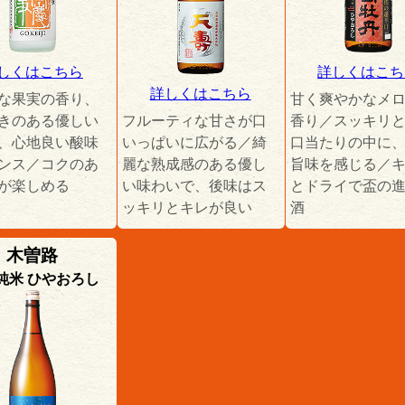
しくはこちら
詳しくはこち
詳しくはこちら
な果実の香り、
甘く爽やかなメ
きのある優しい
フルーティな甘さが口
香り／スッキリ
、心地良い酸味
いっぱいに広がる／綺
口当たりの中に
ンス／コクのあ
麗な熟成感のある優し
旨味を感じる／
が楽しめる
い味わいで、後味はス
とドライで盃の
ッキリとキレが良い
酒
木曽路
純米 ひやおろし