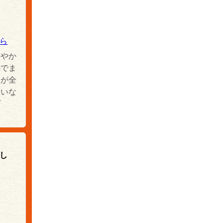
ら
甘やか
かでま
味が全
嫌いな
プ
し