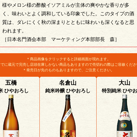
様やメロン様の酢酸イソアミルが主体の爽やかな香りが多
く、味わいとよく調和している印象でした。このタイプの酒
質は、ダレにくく秋の深まりとともに味わいも深くなると思
われます。
［日本名門酒会本部 マーケティング本部部長 森］
＊商品画像をクリックすると詳細画面が現れます。
すでに蔵元で完売し店頭在庫しかない商品もありますので売切れの際はご容赦くださ
＊発売日が先のものもありますので、ご注意ください。
五橋
名倉山
大山
米 ひやおろし
純米吟醸 ひやおろし
特別純米 ひや