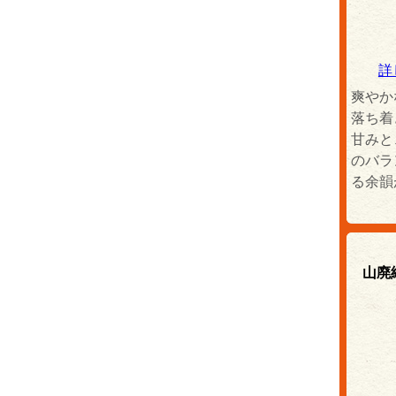
詳
爽やか
落ち着
甘みと
のバラ
る余韻
山廃