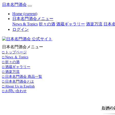
日本名門酒会
Home
(current)
日本名門酒会メニュー
News & Topics
折々の酒
酒蔵ギャラリー
酒楽万流
日本名
ログイン
日本名門酒会メニュー
□ トップページ
□ News ＆ Topics
□ 折々の酒
□ 酒蔵ギャラリー
□ 酒楽万流
□ 日本名門酒会 商品一覧
□ 日本名門酒会とは
□ About Us in English
□ お問い合わせ