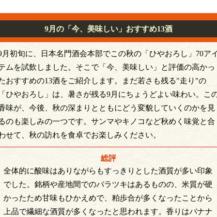
9月の「今、美味しい」おすすめ13酒
9月初旬に、日本名門酒会本部でこの秋の「ひやおろし」70ア
テムを試飲しました。そこで「今、美味しい」と評価の高かっ
たおすすめの13酒をご紹介します。まだ若さも残る"走り"の
「ひやおろし」は、暑さが残る9月にちょうどよい味わい。こ
香味が、今後、秋の深まりとともにどう変貌していくのかを見
るのも楽しみの一つです。サンマやキノコなど秋めく味覚と合
わせて、秋の訪れを食卓でお楽しみください。
総評
全体的に酸味はありながらもすっきりとした酒質が多い印象
でした。銘柄や産地間でのバラツキはあるものの、米質が硬
かったため甘味もひかえめで、粕歩合が多くなったことから
上品で繊細な酒質が多くなったと思われます。香りはバナナ