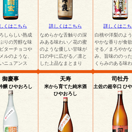
しくはこちら
詳しくはこちら
詳しくはこち
ろしらしい熟成
なめらかな舌触りの深
白桃や洋梨のよ
ぷりの芳醇な味
みある味わい／花の蜜
やかな香りが食
ビターチョコや
のような優しい甘味が
そる／まろやか
メルのような、
口の中に広がる／凛と
み、旨味ののっ
いニュアンス
した上品なまとまり
くらみのある味
御慶事
天寿
司牡丹
吟醸 ひやおろし
米から育てた純米酒
土佐の超辛口 ひ
ひやおろし