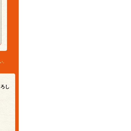
い。
おろし