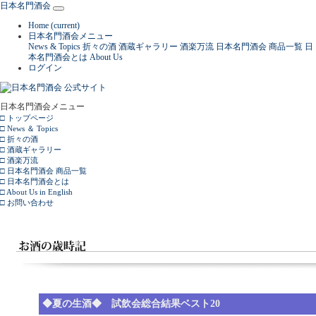
日本名門酒会
Home
(current)
日本名門酒会メニュー
News & Topics
折々の酒
酒蔵ギャラリー
酒楽万流
日本名門酒会 商品一覧
日
本名門酒会とは
About Us
ログイン
日本名門酒会メニュー
□ トップページ
□ News ＆ Topics
□ 折々の酒
□ 酒蔵ギャラリー
□ 酒楽万流
□ 日本名門酒会 商品一覧
□ 日本名門酒会とは
□ About Us in English
□ お問い合わせ
◆夏の生酒◆ 試飲会総合結果ベスト20