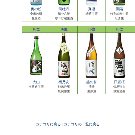
奥の松
司牡丹
真澄
鳳陽
全米吟醸
船中八策
吟醸生酒
特別純米生酒
生原酒
零下貯蔵生酒
なま生
16位
16位
16位
16位
大山
福乃友
越の誉
日置桜
本醸造生酒
純米吟醸
清吟
伝承強力
無調整生
生原酒
無濾過生
カテゴリに戻る
|
カテゴリの一覧に戻る