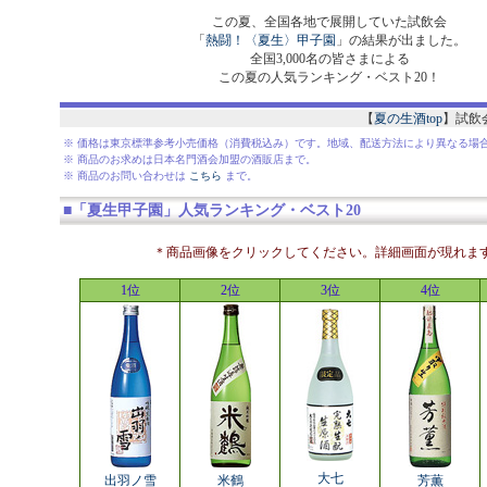
この夏、全国各地で展開していた試飲会
「
熱闘！〈夏生〉甲子園
」の結果が出ました。
全国3,000名の皆さまによる
この夏の人気ランキング・ベスト20！
【
夏の生酒top
】試飲
※ 価格は東京標準参考小売価格（消費税込み）です。地域、配送方法により異なる場
※ 商品のお求めは日本名門酒会加盟の酒販店まで。
※ 商品のお問い合わせは
こちら
まで。
■「夏生甲子園」人気ランキング・ベスト20
＊商品画像をクリックしてください。詳細画面が現れま
1位
2位
3位
4位
大七
出羽ノ雪
米鶴
芳薫