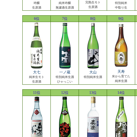
完熟生モト
吟醸
純米吟醸
特別純米
生原酒
生原酒
無濾過生原酒
中取り生
6位
7位
8位
9位
天寿
大七
一ノ蔵
大山
米から育てた
純米生モト
特別純米生酒
特別純米生酒
純米生酒
生原酒
ひゃっこい
11位
12位
13位
14位