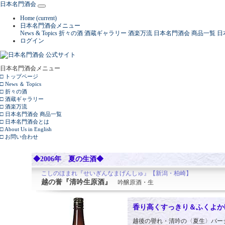
日本名門酒会
Home
(current)
日本名門酒会メニュー
News & Topics
折々の酒
酒蔵ギャラリー
酒楽万流
日本名門酒会 商品一覧
日
ログイン
日本名門酒会メニュー
□ トップページ
□ News ＆ Topics
□ 折々の酒
□ 酒蔵ギャラリー
□ 酒楽万流
□ 日本名門酒会 商品一覧
□ 日本名門酒会とは
□ About Us in English
□ お問い合わせ
◆2006年 夏の生酒◆
こしのほまれ『せいぎんなまげんしゅ』【新潟・柏崎】
越の誉『清吟生原酒』
吟醸原酒・生
香り高くすっきり＆ふくよか
越後の譽れ・清吟の〈夏生〉バー