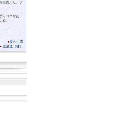
兼ね備えた、フ
がらコクがあ
な酒。
●
夏の生酒
●
原酒造（株）