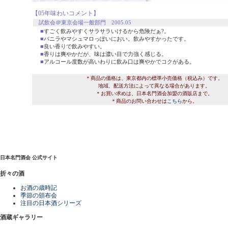
【05年味わいコメント】
試飲会＠東京会場一般部門 2005.05
■
すごく飲みやすくサラサラいけるから危険だぁ?。
■
バニラやマシュマロっぽいにおい。飲みやすかったです。
■
良い香りで飲みやすい。
■
香りは爽やかだが、味は濃い目で力強く感じる。
■
アルコール度数が高いわりに飲み口は爽やかでコクがある。
＊商品の価格は、東京都内の標準小売価格（税込み）です。
地域、配送方法によって異なる場合があります。
＊お買い求めは、日本名門酒会加盟の酒販店まで。
＊商品のお問い合わせは
こちら
から。
日本名門酒会 公式サイト
折々の酒
お酒の歳時記
季節の頒布会
注目の日本酒シリーズ
酒蔵ギャラリー