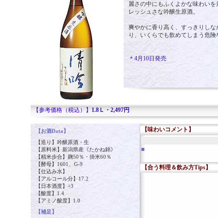
麗さの中にもふくよかな味わいを
レッシュさな吟醸生原酒。
爽やかに香り高く、すっきりしな
り、いくらでも飲めてしまう危険
＊4月10日発売
【参考価格（税込）】
1.8Ｌ・2,497円
【味わいコメント】
【お酒Data】
【造り】吟醸原酒・生
■
【原料米】新潟県産《たかね錦》
【精米歩合】麹50％・掛米60％
【酵母】1601、G-9
【合う料理＆飲み方Tips】
【仕込み水】
【アルコール分】17.2
【日本酒度】+3
【酸度】1.4
【アミノ酸度】1.0
【補足】