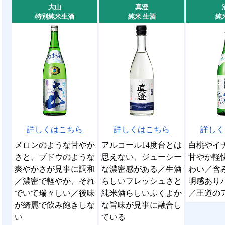
大山
真澄
特別純米生酒
純米 生酒
純
詳しくはこちら
詳しくはこちら
詳しく
メロンのような甘やか
アルコール14度台とは
白桃やイ
さと、ブドウのような
思えない、ジューシー
甘やか軽
爽やかさが見事に調和
な濃密感がある／生酒
わい／含
／濃密で軽やか、それ
らしいフレッシュさと
明感あり
でいて瑞々しい／後味
純米酒らしいふくよか
／王道の
が綺麗で飲み飽きしな
な旨味が見事に融合し
い
ている