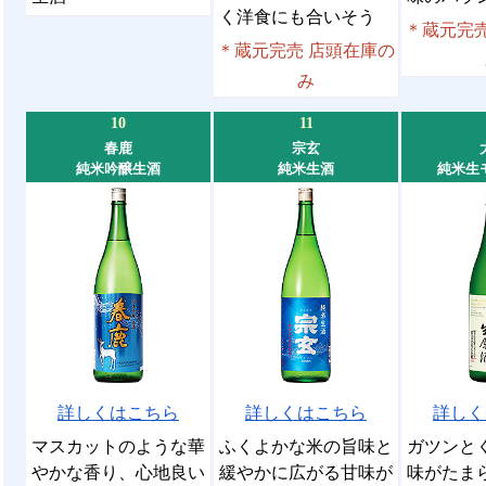
く洋食にも合いそう
＊蔵元完売
＊蔵元完売 店頭在庫の
み
10
11
春鹿
宗玄
純米吟醸生酒
純米生酒
純米生
詳しくはこちら
詳しくはこちら
詳しく
マスカットのような華
ふくよかな米の旨味と
ガツンと
やかな香り、心地良い
緩やかに広がる甘味が
味がたま