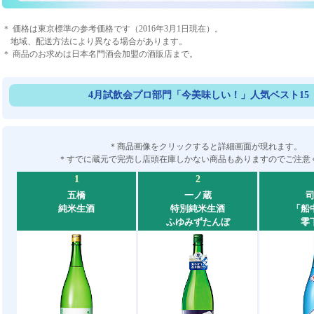
＊ 価格は東京標準の参考価格です（2016年3月1日現在）。
地域、配送方法により異なる場合があります。
＊ 商品のお求めは日本名門酒会加盟の酒販店まで。
4月試飲会プロ部門「今美味しい！」人気ベスト15
＊商品画像をクリックすると詳細画面が現れます。
＊すでに蔵元で完売し店頭在庫しかない商品もありますのでご注意
1
2
五橋
一ノ蔵
純米生酒
特別純米生酒
「船
ふゆみずたんぼ
零