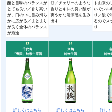
酸と旨味のバランスが
◎／チェリーのような
ト由来の
とても良い／香り高い
香りとキレの良い酸が
いでシル
が、口の中に旨み滑ら
爽やかな清涼感を生み
り／酸で
かに広がる／まとまり
出す
るのでス
が良く全体のバランス
り
が秀逸
13
14
千代寿
米鶴
「豊国」純米生原酒
純米生酒
純米
詳しくはこちら
詳しくはこちら
詳しく