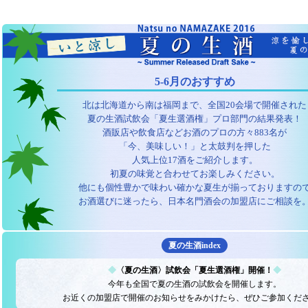
5-6月のおすすめ
北は北海道から南は福岡まで、全国20会場で開催された
夏の生酒試飲会「夏生選酒権」プロ部門の結果発表！
酒販店や飲食店などお酒のプロの方々883名が
「今、美味しい！」と太鼓判を押した
人気上位17酒をご紹介します。
初夏の味覚と合わせてお楽しみください。
他にも個性豊かで味わい確かな夏生が揃っておりますの
お酒選びに迷ったら、日本名門酒会の加盟店にご相談を
夏の生酒index
◆
〈夏の生酒〉試飲会「夏生選酒権」開催！
◆
今年も全国で夏の生酒の試飲会を開催します。
お近くの加盟店で開催のお知らせをみかけたら、ぜひご参加くだ