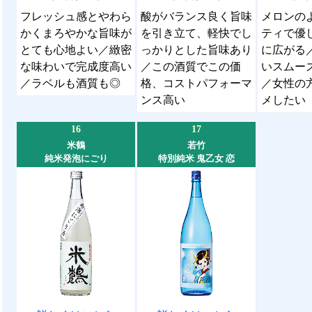
フレッシュ感とやわら
酸がバランス良く旨味
メロンの
かくまろやかな旨味が
を引き立て、軽快でし
ティで優
とても心地よい／緻密
っかりとした旨味あり
に広がる
な味わいで完成度高い
／この酒質でこの価
いスムー
／ラベルも酒質も◎
格、コストパフォーマ
／女性の
ンス高い
メしたい
16
17
米鶴
若竹
純米発泡にごり
特別純米 鬼乙女 恋