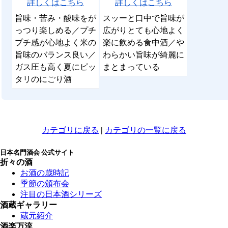
詳しくはこちら
詳しくはこちら
旨味・苦み・酸味をが
スッーと口中で旨味が
っつり楽しめる／プチ
広がりとても心地よく
プチ感が心地よく米の
楽に飲める食中酒／や
旨味のバランス良い／
わらかい旨味が綺麗に
ガス圧も高く夏にピッ
まとまっている
タリのにごり酒
カテゴリに戻る
|
カテゴリの一覧に戻る
日本名門酒会 公式サイト
折々の酒
お酒の歳時記
季節の頒布会
注目の日本酒シリーズ
酒蔵ギャラリー
蔵元紹介
酒楽万流