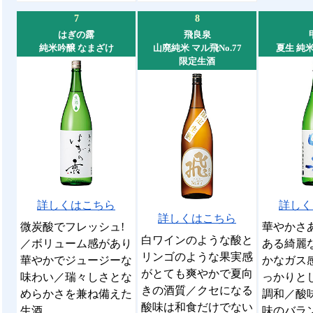
7
8
はぎの露
飛良泉
純米吟醸 なまざけ
山廃純米 マル飛No.77
夏生 純
限定生酒
詳しくはこちら
詳しく
詳しくはこちら
微炭酸でフレッシュ!
華やかさ
白ワインのような酸と
／ボリューム感があり
ある綺麗
リンゴのような果実感
華やかでジュージーな
かなガス
がとても爽やかで夏向
味わい／瑞々しさとな
っかりと
きの酒質／クセになる
めらかさを兼ね備えた
調和／酸
酸味は和食だけでない
生酒
味のバラ