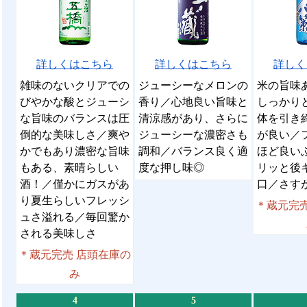
詳しくはこちら
詳しくはこちら
詳しく
雑味のないクリアでの
ジューシーなメロンの
米の旨味
びやかな酸とジューシ
香り／心地良い旨味と
しっかり
な旨味のバランスは圧
清涼感があり、さらに
体を引き
倒的な美味しさ／爽や
ジューシーな濃密さも
が良い／
かでもあり濃密な旨味
調和／バランス良く適
ほど良い
もある、素晴らしい
度な押し味◎
リッと後
酒！／僅かにガスがあ
口／さす
り夏生らしいフレッシ
＊蔵元完売
ュさ溢れる／毎回驚か
される美味しさ
＊蔵元完売 店頭在庫の
み
4
5