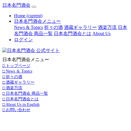
日本名門酒会
Home
(current)
日本名門酒会メニュー
News & Topics
折々の酒
酒蔵ギャラリー
酒楽万流
日本
名門酒会 商品一覧
日本名門酒会とは
About Us
ログイン
日本名門酒会メニュー
□ トップページ
□ News ＆ Topics
□ 折々の酒
□ 酒蔵ギャラリー
□ 酒楽万流
□ 日本名門酒会 商品一覧
□ 日本名門酒会とは
□ About Us in English
□ お問い合わせ