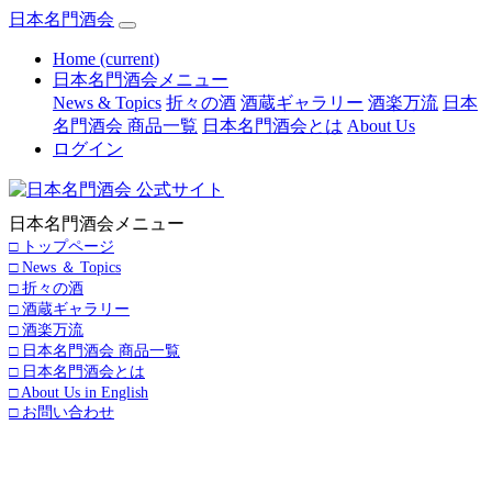
日本名門酒会
Home
(current)
日本名門酒会メニュー
News & Topics
折々の酒
酒蔵ギャラリー
酒楽万流
日本
名門酒会 商品一覧
日本名門酒会とは
About Us
ログイン
日本名門酒会メニュー
□ トップページ
□ News ＆ Topics
□ 折々の酒
□ 酒蔵ギャラリー
□ 酒楽万流
□ 日本名門酒会 商品一覧
□ 日本名門酒会とは
□ About Us in English
□ お問い合わせ