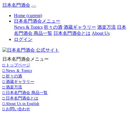
日本名門酒会
Home
(current)
日本名門酒会メニュー
News & Topics
折々の酒
酒蔵ギャラリー
酒楽万流
日本
名門酒会 商品一覧
日本名門酒会とは
About Us
ログイン
日本名門酒会メニュー
□ トップページ
□ News ＆ Topics
□ 折々の酒
□ 酒蔵ギャラリー
□ 酒楽万流
□ 日本名門酒会 商品一覧
□ 日本名門酒会とは
□ About Us in English
□ お問い合わせ