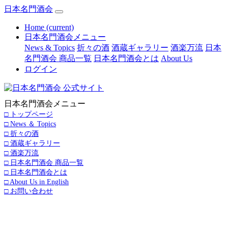
日本名門酒会
Home
(current)
日本名門酒会メニュー
News & Topics
折々の酒
酒蔵ギャラリー
酒楽万流
日本
名門酒会 商品一覧
日本名門酒会とは
About Us
ログイン
日本名門酒会メニュー
□ トップページ
□ News ＆ Topics
□ 折々の酒
□ 酒蔵ギャラリー
□ 酒楽万流
□ 日本名門酒会 商品一覧
□ 日本名門酒会とは
□ About Us in English
□ お問い合わせ