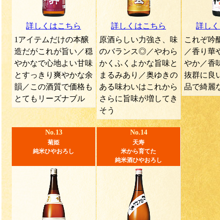
詳しくはこちら
詳しくはこちら
詳しく
1アイテムだけの本醸
原酒らしい力強さ、味
これぞ吟
造だがこれが旨い／穏
のバランス◎／やわら
／香り華
やかなで心地よい甘味
かくふくよかな旨味と
やか／香
とすっきり爽やかな余
まるみあり／奥ゆきの
抜群に良
韻／この酒質で価格も
ある味わいはこれから
品で綺麗
とてもリーズナブル
さらに旨味が増してき
そう
No.13
No.14
菊姫
天寿
純米ひやおろし
米から育てた
純米酒ひやおろし