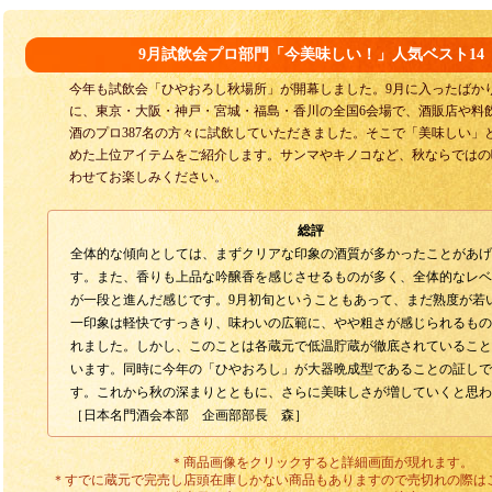
9月試飲会プロ部門「今美味しい！」人気ベスト14
今年も試飲会「ひやおろし秋場所」が開幕しました。9月に入ったばか
に、東京・大阪・神戸・宮城・福島・香川の全国6会場で、酒販店や料
酒のプロ387名の方々に試飲していただきました。そこで「美味しい」
めた上位アイテムをご紹介します。サンマやキノコなど、秋ならではの
わせてお楽しみください。
総評
全体的な傾向としては、まずクリアな印象の酒質が多かったことがあげ
す。また、香りも上品な吟醸香を感じさせるものが多く、全体的なレベ
が一段と進んだ感じです。9月初旬ということもあって、まだ熟度が若
一印象は軽快ですっきり、味わいの広範に、やや粗さが感じられるもの
れました。しかし、このことは各蔵元で低温貯蔵が徹底されていること
います。同時に今年の「ひやおろし」が大器晩成型であることの証しで
す。これから秋の深まりとともに、さらに美味しさが増していくと思わ
［日本名門酒会本部 企画部部長 森］
＊商品画像をクリックすると詳細画面が現れます。
＊すでに蔵元で完売し店頭在庫しかない商品もありますので売切れの際は