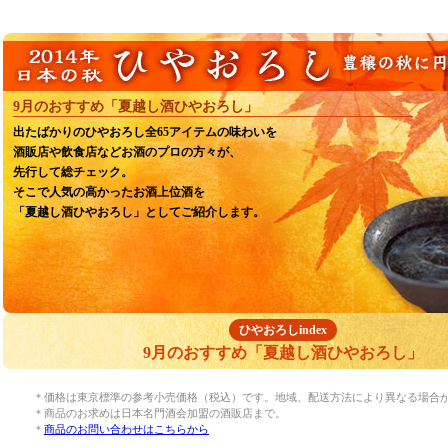
9月のおすすめ「夏越し酒ひやおろし」
出たばかりのひやおろし全65アイテムの味わいを
酒販店や飲食店などお酒のプロの方々が、
先行して総チェック。
そこで人気の高かったお酒上位酒を
「夏越し酒ひやおろし」としてご紹介します。
ひやおろしindex
9月のおすすめ「夏越し酒ひやおろし」
＊価格は東京標準の参考小売価格（税込）です。地域、配送方法により異なる場合
＊商品のお求めは日本名門酒会加盟の酒販店まで。
＊
商品のお問い合わせはこちらから