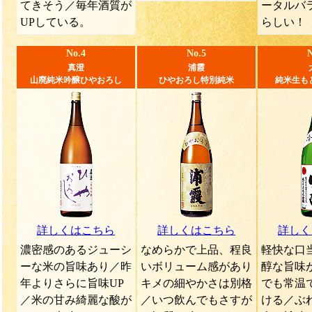
てきそう／毎年酒質が
ータルバ
UPしている。
らしい！
No.4
No.5
N
真澄
浦霞
山廃純米吟醸ひやおろし
ひやおろし特別純米
純米生も
詳しくはこちら
詳しくはこちら
詳しく
濃密感のあるジューシ
なめらかで上品、程良
軽快な口
ーな米の旨味あり／昨
いボリューム感があり
醇な旨味
年よりさらに旨味UP
キメの細やかさは別格
でも常温
／米の甘み綺麗な酸が
／いつ飲んでもさすが
ける／ぶ