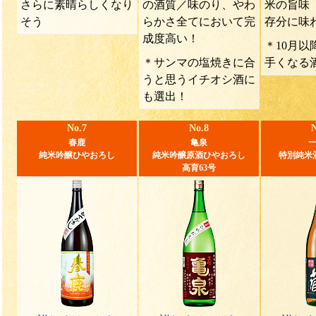
さらに素晴らしくなり
の酒質／味のり、やわ
米の旨味
そう
らかさ全てにおいて完
存分に味
成度高い！
＊10月以
＊サンマの塩焼きに合
手くなる
うと思うイチオシ酒に
も選出！
No.7
No.8
N
春鹿
亀泉
純米吟醸ひやおろし
純米吟醸原酒ひやおろし
特別純米
高育63号