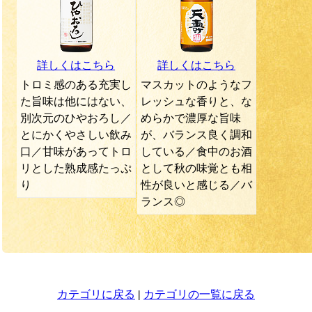
詳しくはこちら
詳しくはこちら
トロミ感のある充実し
マスカットのようなフ
た旨味は他にはない、
レッシュな香りと、な
別次元のひやおろし／
めらかで濃厚な旨味
とにかくやさしい飲み
が、バランス良く調和
口／甘味があってトロ
している／食中のお酒
リとした熟成感たっぷ
として秋の味覚とも相
り
性が良いと感じる／バ
ランス◎
カテゴリに戻る
|
カテゴリの一覧に戻る