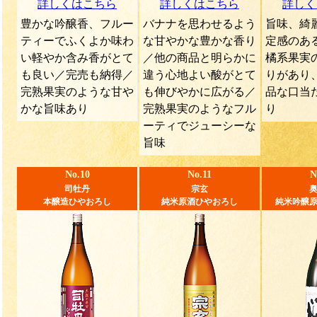
詳しくはこちら
詳しくはこちら
詳しく
豊かな吟醸香、フルー
バナナを思わせるよう
旨味、綺
ティーでふくよか味わ
な甘やかな豊かな香り
定感のあ
い軽やか含み香がとて
／他の商品と明らかに
橘系果実
も良い／完売も納得／
違う心地よい酸がとて
りがあり
完熟果実のような甘や
も伸びやかに広がる／
品な口当
かな旨味あり
完熟果実のようなフル
り
ーティでジューシーな
旨味
No.10
No.11
N
司牡丹
宗玄
本醸造ひやおろし
純米原酒ひやおろし
純米吟醸