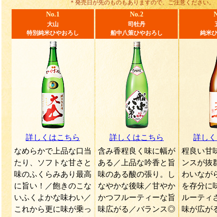
＊発売日が先のものもありますので、ご注意ください。
No.1
No.2
N
大山
司牡丹
特別純米ひやおろし
船中八策ひやおろし
純米
詳しくはこちら
詳しくはこちら
詳しく
なめらかで上品な口当
含み香程良く味に幅が
程良い甘
たり、ソフトな甘さと
ある／上品な吟香と旨
ンスが抜
味のふくらみあり最高
味のある酸の張り。し
わいなが
に旨い！／飽きのこな
なやかな後味／甘やか
を存分に
いふくよかな味わい／
かつフルーティーな旨
ルーティ
これから更に味が乗っ
味広がる／バランス◎
味が広が