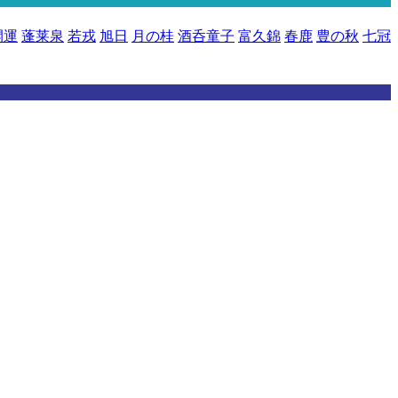
開運
蓬莱泉
若戎
旭日
月の桂
酒呑童子
富久錦
春鹿
豊の秋
七冠