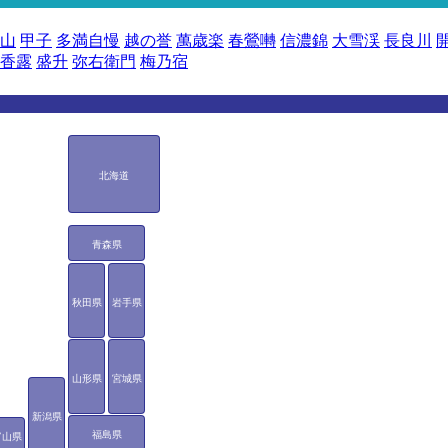
山
甲子
多満自慢
越の誉
萬歳楽
春鶯囀
信濃錦
大雪渓
長良川
香露
盛升
弥右衛門
梅乃宿
北海道
青森県
秋田県
岩手県
山形県
宮城県
新潟県
福島県
富山県