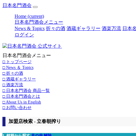
日本名門酒会
Home
(current)
日本名門酒会メニュー
News & Topics
折々の酒
酒蔵ギャラリー
酒楽万流
日本名
ログイン
日本名門酒会メニュー
□ トップページ
□ News ＆ Topics
□ 折々の酒
□ 酒蔵ギャラリー
□ 酒楽万流
□ 日本名門酒会 商品一覧
□ 日本名門酒会とは
□ About Us in English
□ お問い合わせ
加盟店検索 - 立春朝搾り
1. 銘柄から探す
月の井
解除