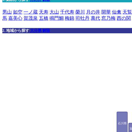
男山
如空
一ノ蔵
天寿
大山
千代寿
榮川
月の井
開華
仙禽
天覧
馬
嘉美心
賀茂泉
五橋
鳴門鯛
梅錦
司牡丹
萬代
窓乃梅
西の関
2. 地域から探す
大分県
解除
石川県