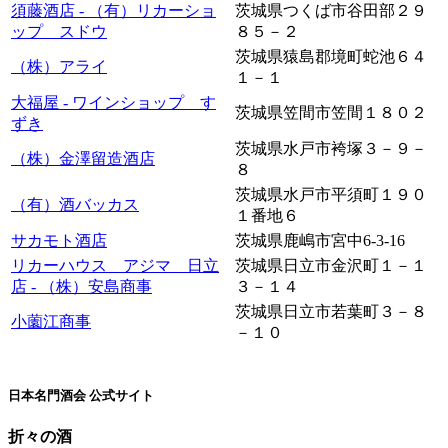
須藤酒店 - （有）リカーショ
茨城県つくば市谷田部２９
ップ スドウ
８５－２
茨城県猿島郡境町蛇池６４
（株）アライ
１－１
大福屋 - ワインショップ す
茨城県笠間市笠間１８０２
ずき
茨城県水戸市袴塚３－９－
（株）金澤留造酒店
８
茨城県水戸市平須町１９０
（有）酒バッカス
１番地６
サカモト酒店
茨城県鹿嶋市宮中6-3-16
リカーハウス アジマ 日立
茨城県日立市金沢町１－１
店 - （株）安島商事
３－１４
茨城県日立市若葉町３－８
小薗江商事
－１０
日本名門酒会 公式サイト
折々の酒