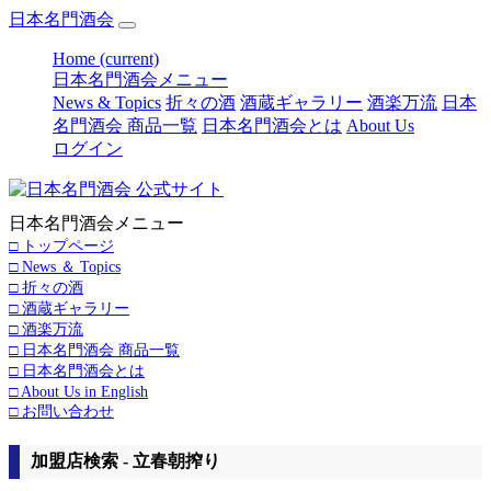
日本名門酒会
Home
(current)
日本名門酒会メニュー
News & Topics
折々の酒
酒蔵ギャラリー
酒楽万流
日本
名門酒会 商品一覧
日本名門酒会とは
About Us
ログイン
日本名門酒会メニュー
□ トップページ
□ News ＆ Topics
□ 折々の酒
□ 酒蔵ギャラリー
□ 酒楽万流
□ 日本名門酒会 商品一覧
□ 日本名門酒会とは
□ About Us in English
□ お問い合わせ
加盟店検索 - 立春朝搾り