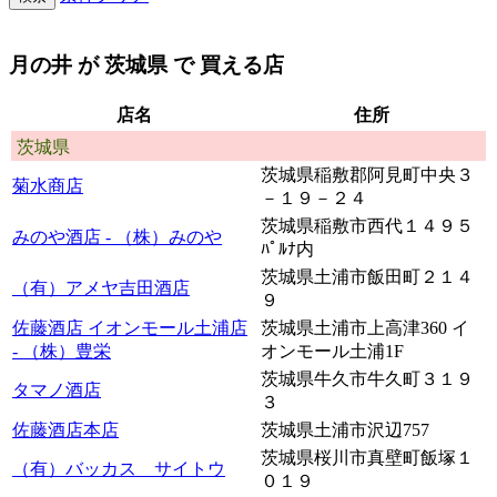
月の井
が
茨城県
で 買える店
店名
住所
茨城県
茨城県稲敷郡阿見町中央３
菊水商店
－１９－２４
茨城県稲敷市西代１４９５
みのや酒店 - （株）みのや
ﾊﾟﾙﾅ内
茨城県土浦市飯田町２１４
（有）アメヤ吉田酒店
９
佐藤酒店 イオンモール土浦店
茨城県土浦市上高津360 イ
- （株）豊栄
オンモール土浦1F
茨城県牛久市牛久町３１９
タマノ酒店
３
佐藤酒店本店
茨城県土浦市沢辺757
茨城県桜川市真壁町飯塚１
（有）バッカス サイトウ
０１９