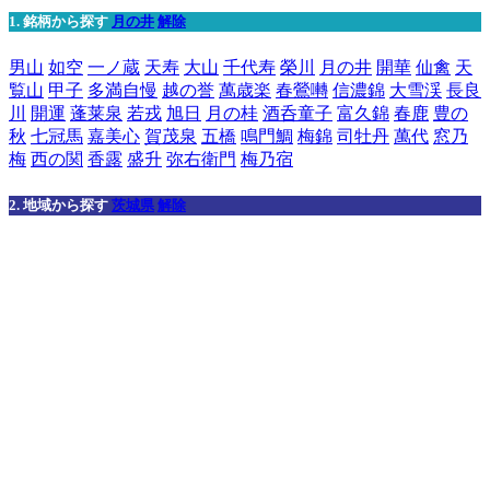
1. 銘柄から探す
月の井
解除
男山
如空
一ノ蔵
天寿
大山
千代寿
榮川
月の井
開華
仙禽
天
覧山
甲子
多満自慢
越の誉
萬歳楽
春鶯囀
信濃錦
大雪渓
長良
川
開運
蓬莱泉
若戎
旭日
月の桂
酒呑童子
富久錦
春鹿
豊の
秋
七冠馬
嘉美心
賀茂泉
五橋
鳴門鯛
梅錦
司牡丹
萬代
窓乃
梅
西の関
香露
盛升
弥右衛門
梅乃宿
2. 地域から探す
茨城県
解除