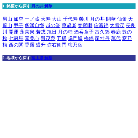
1. 銘柄から探す
月の井
解除
男山
如空
一ノ蔵
天寿
大山
千代寿
榮川
月の井
開華
仙禽
天
覧山
甲子
多満自慢
越の誉
萬歳楽
春鶯囀
信濃錦
大雪渓
長良
川
開運
蓬莱泉
若戎
旭日
月の桂
酒呑童子
富久錦
春鹿
豊の
秋
七冠馬
嘉美心
賀茂泉
五橋
鳴門鯛
梅錦
司牡丹
萬代
窓乃
梅
西の関
香露
盛升
弥右衛門
梅乃宿
2. 地域から探す
富山県
解除