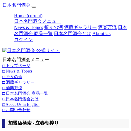
日本名門酒会
Home
(current)
日本名門酒会メニュー
News & Topics
折々の酒
酒蔵ギャラリー
酒楽万流
日本
名門酒会 商品一覧
日本名門酒会とは
About Us
ログイン
日本名門酒会メニュー
□ トップページ
□ News ＆ Topics
□ 折々の酒
□ 酒蔵ギャラリー
□ 酒楽万流
□ 日本名門酒会 商品一覧
□ 日本名門酒会とは
□ About Us in English
□ お問い合わせ
加盟店検索 - 立春朝搾り