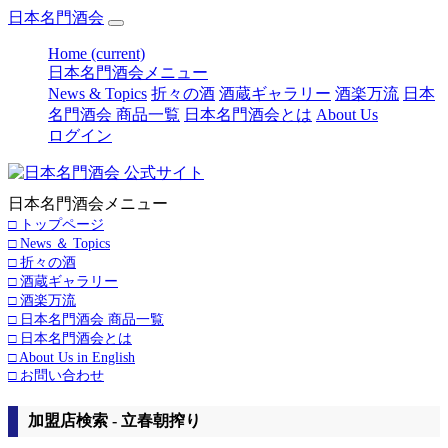
日本名門酒会
Home
(current)
日本名門酒会メニュー
News & Topics
折々の酒
酒蔵ギャラリー
酒楽万流
日本
名門酒会 商品一覧
日本名門酒会とは
About Us
ログイン
日本名門酒会メニュー
□ トップページ
□ News ＆ Topics
□ 折々の酒
□ 酒蔵ギャラリー
□ 酒楽万流
□ 日本名門酒会 商品一覧
□ 日本名門酒会とは
□ About Us in English
□ お問い合わせ
加盟店検索 - 立春朝搾り