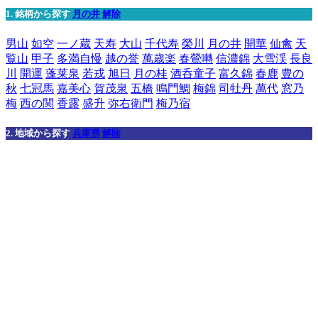
1. 銘柄から探す
月の井
解除
男山
如空
一ノ蔵
天寿
大山
千代寿
榮川
月の井
開華
仙禽
天
覧山
甲子
多満自慢
越の誉
萬歳楽
春鶯囀
信濃錦
大雪渓
長良
川
開運
蓬莱泉
若戎
旭日
月の桂
酒呑童子
富久錦
春鹿
豊の
秋
七冠馬
嘉美心
賀茂泉
五橋
鳴門鯛
梅錦
司牡丹
萬代
窓乃
梅
西の関
香露
盛升
弥右衛門
梅乃宿
2. 地域から探す
兵庫県
解除