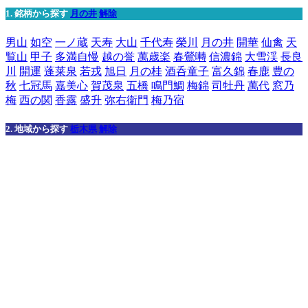
1. 銘柄から探す
月の井
解除
男山
如空
一ノ蔵
天寿
大山
千代寿
榮川
月の井
開華
仙禽
天
覧山
甲子
多満自慢
越の誉
萬歳楽
春鶯囀
信濃錦
大雪渓
長良
川
開運
蓬莱泉
若戎
旭日
月の桂
酒呑童子
富久錦
春鹿
豊の
秋
七冠馬
嘉美心
賀茂泉
五橋
鳴門鯛
梅錦
司牡丹
萬代
窓乃
梅
西の関
香露
盛升
弥右衛門
梅乃宿
2. 地域から探す
栃木県
解除