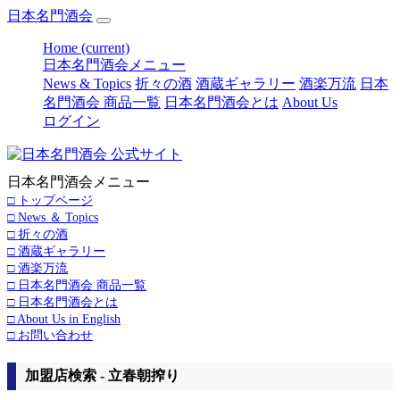
日本名門酒会
Home
(current)
日本名門酒会メニュー
News & Topics
折々の酒
酒蔵ギャラリー
酒楽万流
日本
名門酒会 商品一覧
日本名門酒会とは
About Us
ログイン
日本名門酒会メニュー
□ トップページ
□ News ＆ Topics
□ 折々の酒
□ 酒蔵ギャラリー
□ 酒楽万流
□ 日本名門酒会 商品一覧
□ 日本名門酒会とは
□ About Us in English
□ お問い合わせ
加盟店検索 - 立春朝搾り