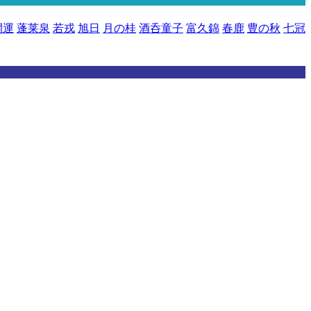
開運
蓬莱泉
若戎
旭日
月の桂
酒呑童子
富久錦
春鹿
豊の秋
七冠