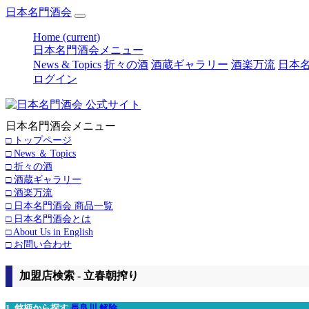
日本名門酒会
Home
(current)
日本名門酒会メニュー
News & Topics
折々の酒
酒蔵ギャラリー
酒楽万流
日本名
ログイン
日本名門酒会メニュー
□ トップページ
□ News ＆ Topics
□ 折々の酒
□ 酒蔵ギャラリー
□ 酒楽万流
□ 日本名門酒会 商品一覧
□ 日本名門酒会とは
□ About Us in English
□ お問い合わせ
加盟店検索 - 立春朝搾り
1. 銘柄から探す
長良川
解除