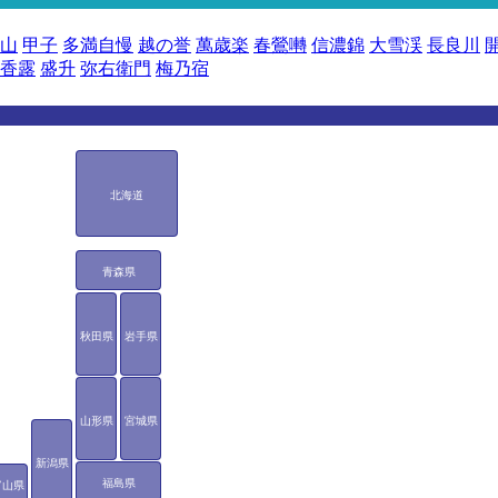
山
甲子
多満自慢
越の誉
萬歳楽
春鶯囀
信濃錦
大雪渓
長良川
香露
盛升
弥右衛門
梅乃宿
北海道
青森県
秋田県
岩手県
山形県
宮城県
新潟県
福島県
富山県