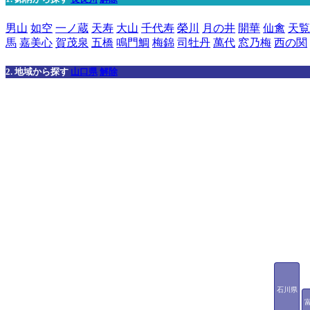
男山
如空
一ノ蔵
天寿
大山
千代寿
榮川
月の井
開華
仙禽
天覧
馬
嘉美心
賀茂泉
五橋
鳴門鯛
梅錦
司牡丹
萬代
窓乃梅
西の関
2. 地域から探す
山口県
解除
石川県