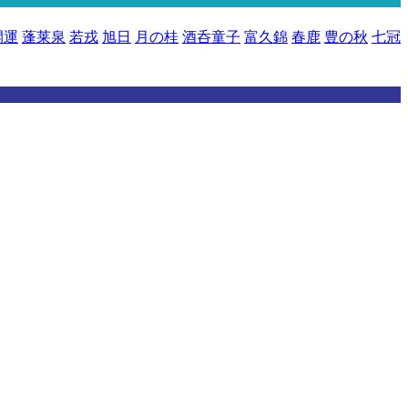
開運
蓬莱泉
若戎
旭日
月の桂
酒呑童子
富久錦
春鹿
豊の秋
七冠