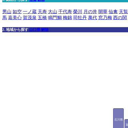
男山
如空
一ノ蔵
天寿
大山
千代寿
榮川
月の井
開華
仙禽
天覧
馬
嘉美心
賀茂泉
五橋
鳴門鯛
梅錦
司牡丹
萬代
窓乃梅
西の関
2. 地域から探す
山口県
解除
石川県