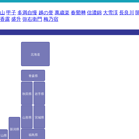
山
甲子
多満自慢
越の誉
萬歳楽
春鶯囀
信濃錦
大雪渓
長良川
香露
盛升
弥右衛門
梅乃宿
北海道
青森県
秋田県
岩手県
山形県
宮城県
新潟県
福島県
富山県