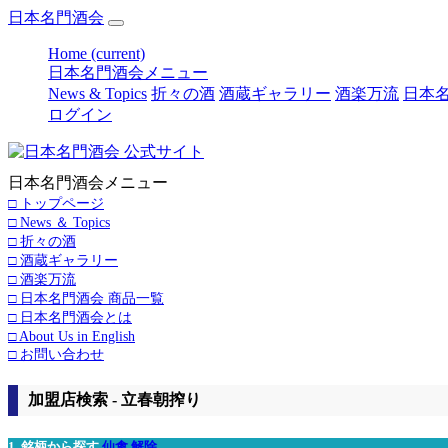
日本名門酒会
Home
(current)
日本名門酒会メニュー
News & Topics
折々の酒
酒蔵ギャラリー
酒楽万流
日本名
ログイン
日本名門酒会メニュー
□ トップページ
□ News ＆ Topics
□ 折々の酒
□ 酒蔵ギャラリー
□ 酒楽万流
□ 日本名門酒会 商品一覧
□ 日本名門酒会とは
□ About Us in English
□ お問い合わせ
加盟店検索 - 立春朝搾り
1. 銘柄から探す
仙禽
解除