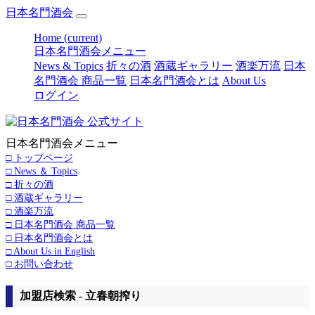
日本名門酒会
Home
(current)
日本名門酒会メニュー
News & Topics
折々の酒
酒蔵ギャラリー
酒楽万流
日本
名門酒会 商品一覧
日本名門酒会とは
About Us
ログイン
日本名門酒会メニュー
□ トップページ
□ News ＆ Topics
□ 折々の酒
□ 酒蔵ギャラリー
□ 酒楽万流
□ 日本名門酒会 商品一覧
□ 日本名門酒会とは
□ About Us in English
□ お問い合わせ
加盟店検索 - 立春朝搾り