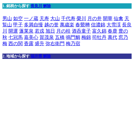
1. 銘柄から探す
長良川
解除
男山
如空
一ノ蔵
天寿
大山
千代寿
榮川
月の井
開華
仙禽
天
覧山
甲子
多満自慢
越の誉
萬歳楽
春鶯囀
信濃錦
大雪渓
長良
川
開運
蓬莱泉
若戎
旭日
月の桂
酒呑童子
富久錦
春鹿
豊の
秋
七冠馬
嘉美心
賀茂泉
五橋
鳴門鯛
梅錦
司牡丹
萬代
窓乃
梅
西の関
香露
盛升
弥右衛門
梅乃宿
2. 地域から探す
福井県
解除