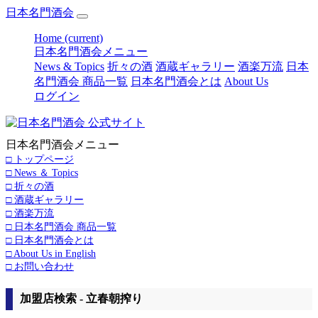
日本名門酒会
Home
(current)
日本名門酒会メニュー
News & Topics
折々の酒
酒蔵ギャラリー
酒楽万流
日本
名門酒会 商品一覧
日本名門酒会とは
About Us
ログイン
日本名門酒会メニュー
□ トップページ
□ News ＆ Topics
□ 折々の酒
□ 酒蔵ギャラリー
□ 酒楽万流
□ 日本名門酒会 商品一覧
□ 日本名門酒会とは
□ About Us in English
□ お問い合わせ
加盟店検索 - 立春朝搾り