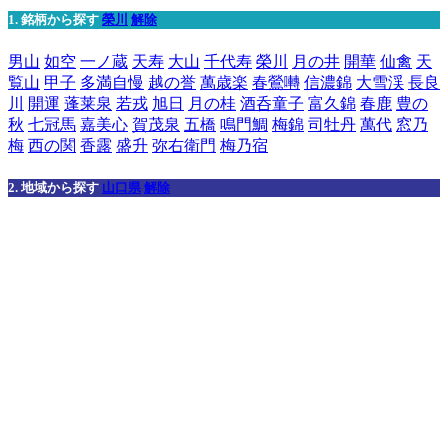
1. 銘柄から探す
榮川
解除
男山
如空
一ノ蔵
天寿
大山
千代寿
榮川
月の井
開華
仙禽
天
覧山
甲子
多満自慢
越の誉
萬歳楽
春鶯囀
信濃錦
大雪渓
長良
川
開運
蓬莱泉
若戎
旭日
月の桂
酒呑童子
富久錦
春鹿
豊の
秋
七冠馬
嘉美心
賀茂泉
五橋
鳴門鯛
梅錦
司牡丹
萬代
窓乃
梅
西の関
香露
盛升
弥右衛門
梅乃宿
2. 地域から探す
山口県
解除