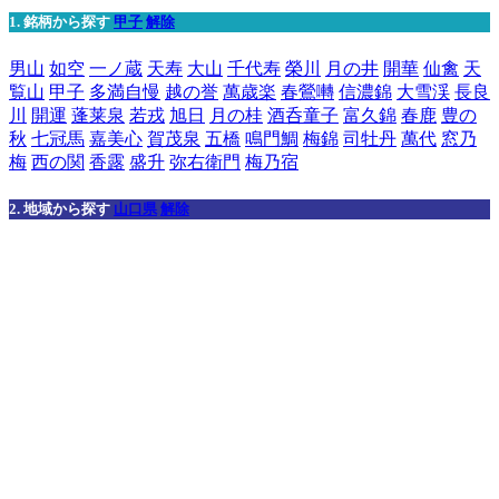
1. 銘柄から探す
甲子
解除
男山
如空
一ノ蔵
天寿
大山
千代寿
榮川
月の井
開華
仙禽
天
覧山
甲子
多満自慢
越の誉
萬歳楽
春鶯囀
信濃錦
大雪渓
長良
川
開運
蓬莱泉
若戎
旭日
月の桂
酒呑童子
富久錦
春鹿
豊の
秋
七冠馬
嘉美心
賀茂泉
五橋
鳴門鯛
梅錦
司牡丹
萬代
窓乃
梅
西の関
香露
盛升
弥右衛門
梅乃宿
2. 地域から探す
山口県
解除