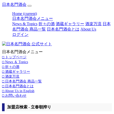
日本名門酒会
Home
(current)
日本名門酒会メニュー
News & Topics
折々の酒
酒蔵ギャラリー
酒楽万流
日本
名門酒会 商品一覧
日本名門酒会とは
About Us
ログイン
日本名門酒会メニュー
□ トップページ
□ News ＆ Topics
□ 折々の酒
□ 酒蔵ギャラリー
□ 酒楽万流
□ 日本名門酒会 商品一覧
□ 日本名門酒会とは
□ About Us in English
□ お問い合わせ
加盟店検索 - 立春朝搾り