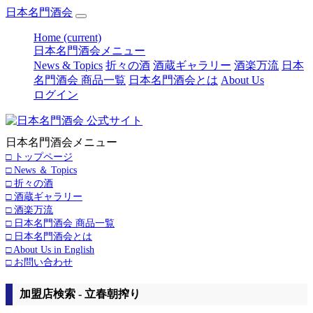
日本名門酒会
Home
(current)
日本名門酒会メニュー
News & Topics
折々の酒
酒蔵ギャラリー
酒楽万流
日本
名門酒会 商品一覧
日本名門酒会とは
About Us
ログイン
日本名門酒会メニュー
□ トップページ
□ News ＆ Topics
□ 折々の酒
□ 酒蔵ギャラリー
□ 酒楽万流
□ 日本名門酒会 商品一覧
□ 日本名門酒会とは
□ About Us in English
□ お問い合わせ
加盟店検索 - 立春朝搾り