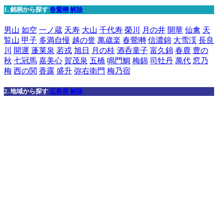
1. 銘柄から探す
春鶯囀
解除
男山
如空
一ノ蔵
天寿
大山
千代寿
榮川
月の井
開華
仙禽
天
覧山
甲子
多満自慢
越の誉
萬歳楽
春鶯囀
信濃錦
大雪渓
長良
川
開運
蓬莱泉
若戎
旭日
月の桂
酒呑童子
富久錦
春鹿
豊の
秋
七冠馬
嘉美心
賀茂泉
五橋
鳴門鯛
梅錦
司牡丹
萬代
窓乃
梅
西の関
香露
盛升
弥右衛門
梅乃宿
2. 地域から探す
広島県
解除