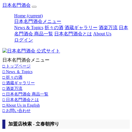
日本名門酒会
Home
(current)
日本名門酒会メニュー
News & Topics
折々の酒
酒蔵ギャラリー
酒楽万流
日本
名門酒会 商品一覧
日本名門酒会とは
About Us
ログイン
日本名門酒会メニュー
□ トップページ
□ News ＆ Topics
□ 折々の酒
□ 酒蔵ギャラリー
□ 酒楽万流
□ 日本名門酒会 商品一覧
□ 日本名門酒会とは
□ About Us in English
□ お問い合わせ
加盟店検索 - 立春朝搾り