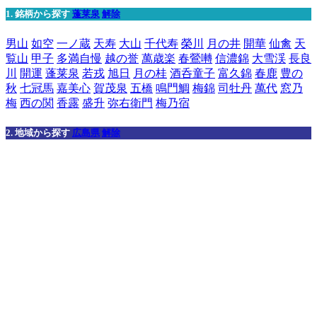
1. 銘柄から探す
蓬莱泉
解除
男山
如空
一ノ蔵
天寿
大山
千代寿
榮川
月の井
開華
仙禽
天
覧山
甲子
多満自慢
越の誉
萬歳楽
春鶯囀
信濃錦
大雪渓
長良
川
開運
蓬莱泉
若戎
旭日
月の桂
酒呑童子
富久錦
春鹿
豊の
秋
七冠馬
嘉美心
賀茂泉
五橋
鳴門鯛
梅錦
司牡丹
萬代
窓乃
梅
西の関
香露
盛升
弥右衛門
梅乃宿
2. 地域から探す
広島県
解除