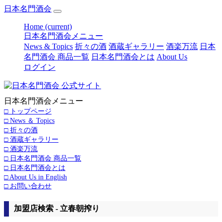
日本名門酒会
Home
(current)
日本名門酒会メニュー
News & Topics
折々の酒
酒蔵ギャラリー
酒楽万流
日本
名門酒会 商品一覧
日本名門酒会とは
About Us
ログイン
日本名門酒会メニュー
□ トップページ
□ News ＆ Topics
□ 折々の酒
□ 酒蔵ギャラリー
□ 酒楽万流
□ 日本名門酒会 商品一覧
□ 日本名門酒会とは
□ About Us in English
□ お問い合わせ
加盟店検索 - 立春朝搾り