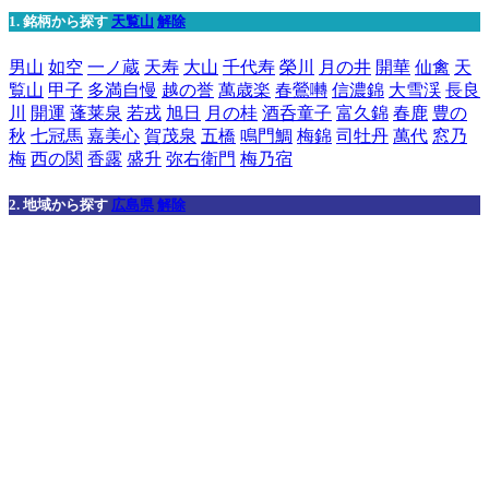
1. 銘柄から探す
天覧山
解除
男山
如空
一ノ蔵
天寿
大山
千代寿
榮川
月の井
開華
仙禽
天
覧山
甲子
多満自慢
越の誉
萬歳楽
春鶯囀
信濃錦
大雪渓
長良
川
開運
蓬莱泉
若戎
旭日
月の桂
酒呑童子
富久錦
春鹿
豊の
秋
七冠馬
嘉美心
賀茂泉
五橋
鳴門鯛
梅錦
司牡丹
萬代
窓乃
梅
西の関
香露
盛升
弥右衛門
梅乃宿
2. 地域から探す
広島県
解除