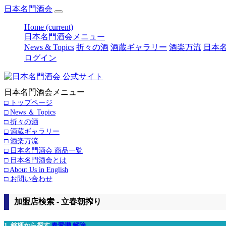
日本名門酒会
Home
(current)
日本名門酒会メニュー
News & Topics
折々の酒
酒蔵ギャラリー
酒楽万流
日本名
ログイン
日本名門酒会メニュー
□ トップページ
□ News ＆ Topics
□ 折々の酒
□ 酒蔵ギャラリー
□ 酒楽万流
□ 日本名門酒会 商品一覧
□ 日本名門酒会とは
□ About Us in English
□ お問い合わせ
加盟店検索 - 立春朝搾り
1. 銘柄から探す
春鶯囀
解除