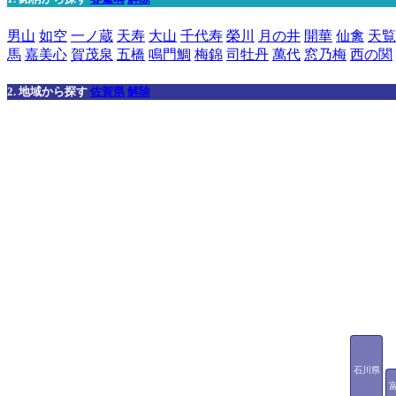
男山
如空
一ノ蔵
天寿
大山
千代寿
榮川
月の井
開華
仙禽
天覧
馬
嘉美心
賀茂泉
五橋
鳴門鯛
梅錦
司牡丹
萬代
窓乃梅
西の関
2. 地域から探す
佐賀県
解除
石川県