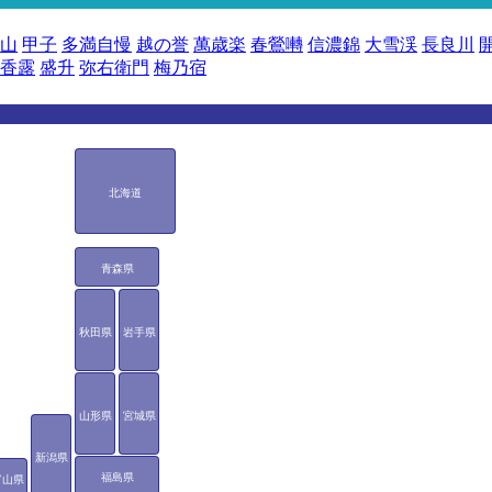
山
甲子
多満自慢
越の誉
萬歳楽
春鶯囀
信濃錦
大雪渓
長良川
香露
盛升
弥右衛門
梅乃宿
北海道
青森県
秋田県
岩手県
山形県
宮城県
新潟県
福島県
富山県