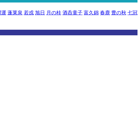
開運
蓬莱泉
若戎
旭日
月の桂
酒呑童子
富久錦
春鹿
豊の秋
七冠