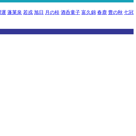
開運
蓬莱泉
若戎
旭日
月の桂
酒呑童子
富久錦
春鹿
豊の秋
七冠