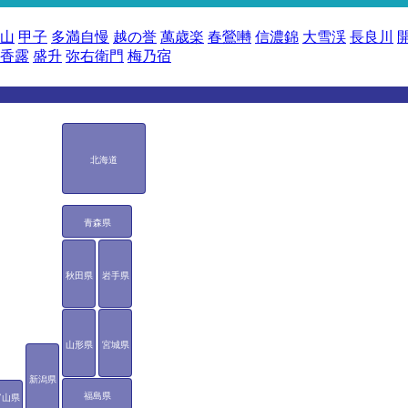
山
甲子
多満自慢
越の誉
萬歳楽
春鶯囀
信濃錦
大雪渓
長良川
香露
盛升
弥右衛門
梅乃宿
北海道
青森県
秋田県
岩手県
山形県
宮城県
新潟県
福島県
富山県