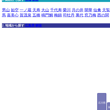
男山
如空
一ノ蔵
天寿
大山
千代寿
榮川
月の井
開華
仙禽
天覧
馬
嘉美心
賀茂泉
五橋
鳴門鯛
梅錦
司牡丹
萬代
窓乃梅
西の関
2. 地域から探す
広島県
解除
石川県