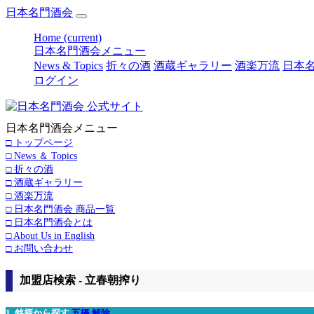
日本名門酒会
Home
(current)
日本名門酒会メニュー
News & Topics
折々の酒
酒蔵ギャラリー
酒楽万流
日本名
ログイン
日本名門酒会メニュー
□ トップページ
□ News ＆ Topics
□ 折々の酒
□ 酒蔵ギャラリー
□ 酒楽万流
□ 日本名門酒会 商品一覧
□ 日本名門酒会とは
□ About Us in English
□ お問い合わせ
加盟店検索 - 立春朝搾り
1. 銘柄から探す
五橋
解除