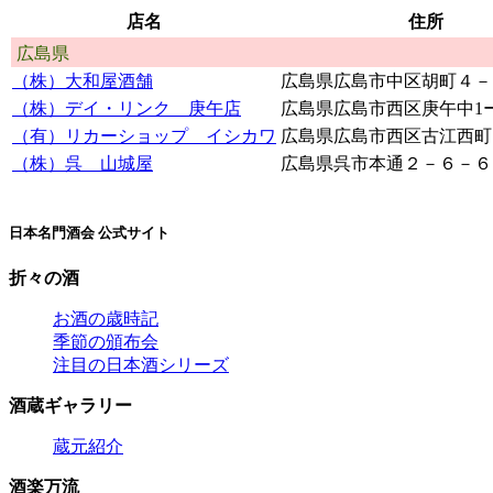
店名
住所
広島県
（株）大和屋酒舗
広島県広島市中区胡町４－
（株）デイ・リンク 庚午店
広島県広島市西区庚午中1
（有）リカーショップ イシカワ
広島県広島市西区古江西町
（株）呉 山城屋
広島県呉市本通２－６－６
日本名門酒会 公式サイト
折々の酒
お酒の歳時記
季節の頒布会
注目の日本酒シリーズ
酒蔵ギャラリー
蔵元紹介
酒楽万流