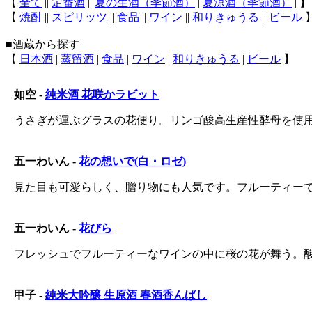
【
全て
||
定番酒
||
夏の生酒（季節酒）
|
夏涼酒（季節酒）
| 】
【
焼酎
||
スピリッツ
||
食品
||
ワイン
||
和りきゅうる
||
ビール
■酒蔵から探す
【
日本酒
|
蒸留酒
|
食品
|
ワイン
|
和りきゅうる
|
ビール
】
如空 -
純米酒 花咲かラビット
うさぎが運ぶグラスの花便り。リンゴ酸高生産性酵母を使
五一わいん -
花の想いで(白・ロゼ)
見た目も可愛らしく、贈り物にも人気です。フルーティー
五一わいん -
花びら
フレッシュでフルーティーなワインの中に桜の花が舞う。
甲子 -
純米大吟醸 生原酒 春酒香んばし