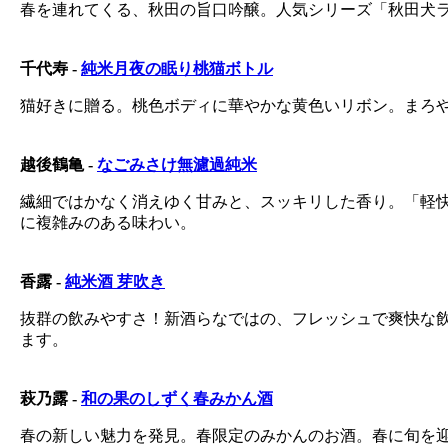
春を連れてくる、秋田の旨口吟醸。人気シリーズ「秋田犬ラ
千代寿 -
純米月夜の眠り桃猫ボトル
猫好きに贈る。桃色ボディに華やかな黄色いリボン。まろや
越後鶴亀 -
なごみさけ無濾過純米
繊細ではかなく消えゆく甘みと、スッキリした香り。「軽
に複雑みのある味わい。
香露 -
純米酒 芽吹き
抜群の飲みやすさ！新酒らなではの、フレッシュで爽快な
ます。
萩乃露 -
和の果のしずく春みかん酒
春の新しい魅力を発見。春限定のみかんのお酒。春に旬を