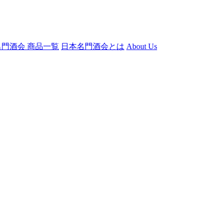
門酒会 商品一覧
日本名門酒会とは
About Us