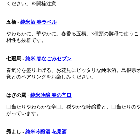
ください。※開栓注意
五橋 -
純米酒 春ラベル
やわらかに、華やかに。春香る五橋。3種類の酵母で使う
相性も抜群です。
七冠馬 -
純米 春なごみセブン
春気分を盛り上げる、お花見にピッタリな純米酒。島根県
覚とのペアリングをお楽しみください。
はぎの露 -
純米吟醸 春の辛口
口当たりやわらかな辛口。穏やかな吟醸香と、口当たりの
がっています。
秀よし -
純米吟醸酒 花見酒