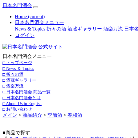
日本名門酒会
Home
(current)
日本名門酒会メニュー
News & Topics
折々の酒
酒蔵ギャラリー
酒楽万流
日本名
ログイン
日本名門酒会メニュー
□ トップページ
□ News ＆ Topics
□ 折々の酒
□ 酒蔵ギャラリー
□ 酒楽万流
□ 日本名門酒会 商品一覧
□ 日本名門酒会とは
□ About Us in English
□ お問い合わせ
メイン
>
商品紹介
>
季節酒
>
春和酒
■商品で探す