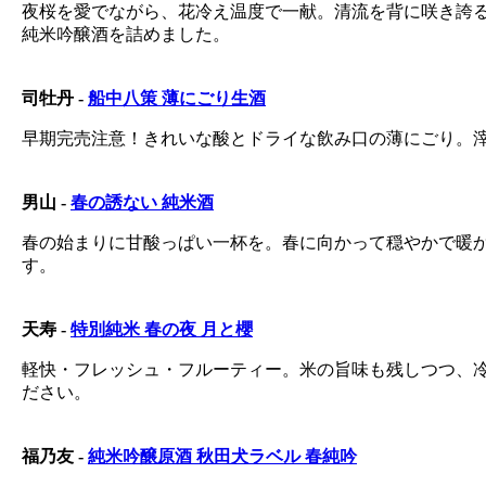
夜桜を愛でながら、花冷え温度で一献。清流を背に咲き誇
純米吟醸酒を詰めました。
司牡丹 -
船中八策 薄にごり生酒
早期完売注意！きれいな酸とドライな飲み口の薄にごり。
男山 -
春の誘ない 純米酒
春の始まりに甘酸っぱい一杯を。春に向かって穏やかで暖
す。
天寿 -
特別純米 春の夜 月と櫻
軽快・フレッシュ・フルーティー。米の旨味も残しつつ、
ださい。
福乃友 -
純米吟醸原酒 秋田犬ラベル 春純吟