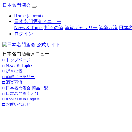
日本名門酒会
Home
(current)
日本名門酒会メニュー
News & Topics
折々の酒
酒蔵ギャラリー
酒楽万流
日本名
ログイン
日本名門酒会メニュー
□ トップページ
□ News ＆ Topics
□ 折々の酒
□ 酒蔵ギャラリー
□ 酒楽万流
□ 日本名門酒会 商品一覧
□ 日本名門酒会とは
□ About Us in English
□ お問い合わせ