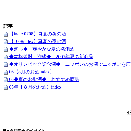
記事
【index0708】真夏の夜の酒
【1008index】真夏の夜の酒
◆泡っ◆ 爽やかな夏の発泡酒
◆本格焼酎・泡盛◆ 2005年夏の新商品
◆オリンピック記念酒◆ ニッポンのお酒でニッポンを応
06【8月のお酒index】
06◆夏のお燗酒◆ おすすめ商品
05年【８月のお酒】index
並
日本名門酒会 公式サイト