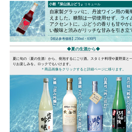
小鼓『深山淡ぶどう』
リキュール
自家製グラッパに、丹波ワイン用の葡
えました。糖類は一切使用せず、ライ
アクセントに。ぶどうの香りも甘やか
い酸味と渋みがリッチな甘みを引き立
250ml・630円
【税込参考価格】
◆夏の生酒から◆
夏に旬の〈夏の生酒〉から、発泡するにごり酒。スタミナ料理や夏野菜と
りお楽しみを。ロックでもいけます。
＊商品画像をクリックすると詳細ページに移ります。