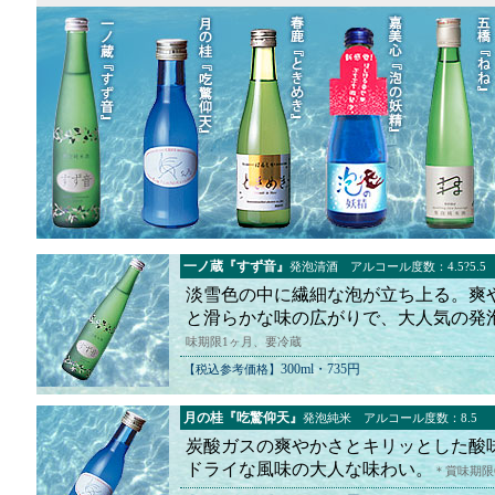
一ノ蔵『すず音』
発泡清酒 アルコール度数：4.5?5.5
淡雪色の中に繊細な泡が立ち上る。爽
と滑らかな味の広がりで、大人気の発
味期限1ヶ月、要冷蔵
300ml・735円
【税込参考価格】
月の桂『吃驚仰天』
発泡純米 アルコール度数：8.5
炭酸ガスの爽やかさとキリッとした酸
ドライな風味の大人な味わい。
＊賞味期限