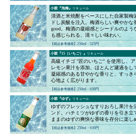
小鼓『泡梅』
リキュール
清酒と米焼酎をベースにした自家製梅
ドし炭酸を注入。梅酒らしい爽やかな
good。梅酒の凝縮感とシードルのよう
も感じられる、清々しい味わい。
250ml・525円
【税込参考価格】
小鼓『15（いちご）』
リキュール
高級イチゴ "匠のいちご" を使用し、
レモン果汁を添加。ほとんど濾過をし
凝縮感のある甘やかな香りと、すっき
心地よく広がります。
250ml・630円
【税込参考価格】
小鼓『ゆず』
リキュール
ゆずのフレッシュなすりおろし果汁を
ンド。ハチミツがゆずの香りを引き立
ままのゆずの爽快な香味を存分に楽し
250ml・630円
【税込参考価格】