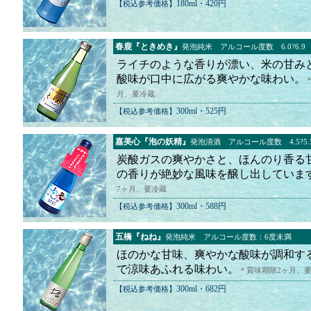
180ml・420円
【税込参考価格】
春鹿『ときめき』
発泡純米 アルコール度数 6.0?6.9
ライチのような香りが漂い、米の甘み
酸味が口中に広がる爽やかな味わい。
月、要冷蔵
300ml・525円
【税込参考価格】
嘉美心『泡の妖精』
発泡清酒 アルコール度数 4.5?5.
炭酸ガスの爽やかさと、ほんのり香る
の香りが絶妙な風味を醸し出していま
7ヶ月、要冷蔵
300ml・588円
【税込参考価格】
五橋『ねね』
発泡純米 アルコール度数：6度未満
ほのかな甘味、爽やかな酸味が調和す
で涼味あふれる味わい。
＊賞味期限2ヶ月、
300ml・682円
【税込参考価格】