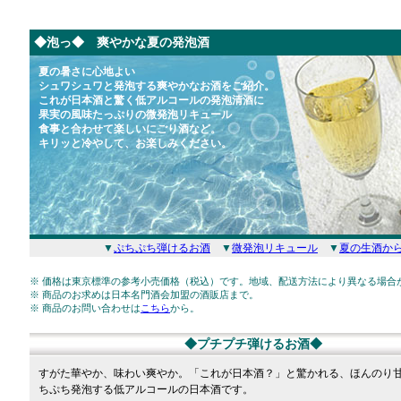
◆泡っ◆ 爽やかな夏の発泡酒
夏の暑さに心地よい
シュワシュワと発泡する爽やかなお酒をご紹介。
これが日本酒と驚く低アルコールの発泡清酒に
果実の風味たっぷりの微発泡リキュール
食事と合わせて楽しいにごり酒など。
キリッと冷やして、お楽しみください。
▼
ぷちぷち弾けるお酒
▼
微発泡リキュール
▼
夏の生酒か
※ 価格は東京標準の参考小売価格（税込）です。地域、配送方法により異なる場合
※ 商品のお求めは日本名門酒会加盟の酒販店まで。
※ 商品のお問い合わせは
こちら
から。
◆プチプチ弾けるお酒◆
すがた華やか、味わい爽やか。「これが日本酒？」と驚かれる、ほんのり
ちぷち発泡する低アルコールの日本酒です。