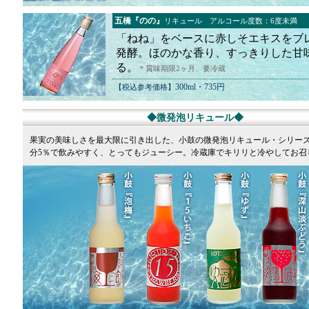
五橋『のの』
リキュール アルコール度数：6度未満
「ねね」をベースに赤しそエキスをブ
発酵。ほのかな香り、すっきりした甘
る。
＊賞味期限2ヶ月、要冷蔵
300ml・735円
【税込参考価格】
◆微発泡リキュール◆
果実の美味しさを最大限に引き出した、小鼓の微発泡リキュール・シリー
分5％で飲みやすく、とってもジューシー。冷蔵庫でキリリと冷やしてお召