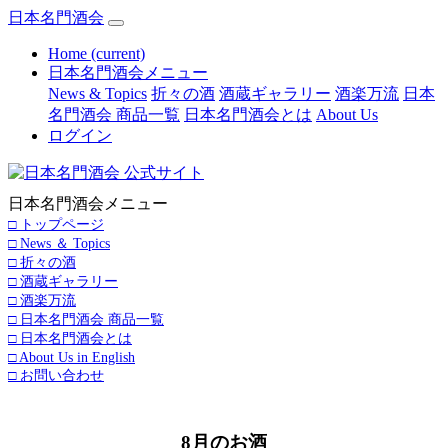
日本名門酒会
Home
(current)
日本名門酒会メニュー
News & Topics
折々の酒
酒蔵ギャラリー
酒楽万流
日本
名門酒会 商品一覧
日本名門酒会とは
About Us
ログイン
日本名門酒会メニュー
□ トップページ
□ News ＆ Topics
□ 折々の酒
□ 酒蔵ギャラリー
□ 酒楽万流
□ 日本名門酒会 商品一覧
□ 日本名門酒会とは
□ About Us in English
□ お問い合わせ
8月のお酒