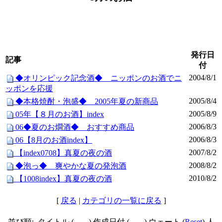
発行日
記事
付
2004/8/1
◆オリンピック記念酒◆ ニッポンのお酒でニ
ッポンを応援
2005/8/4
◆本格焼酎・泡盛◆ 2005年夏の新商品
2005/8/9
05年【８月のお酒】index
2006/8/3
06◆夏のお燗酒◆ おすすめ商品
2006/8/3
06【8月のお酒index】
2007/8/2
【index0708】真夏の夜の酒
2008/8/2
◆泡っ◆ 爽やかな夏の発泡酒
2010/8/2
【1008index】真夏の夜の酒
[
戻る
|
カテゴリの一覧に戻る
]
並び順: タイトル (
) 作成日付 (
) ウェート (
Reset
) 人