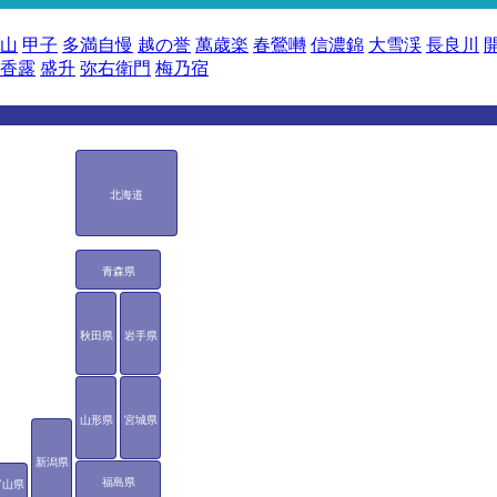
山
甲子
多満自慢
越の誉
萬歳楽
春鶯囀
信濃錦
大雪渓
長良川
香露
盛升
弥右衛門
梅乃宿
北海道
青森県
秋田県
岩手県
山形県
宮城県
新潟県
福島県
富山県