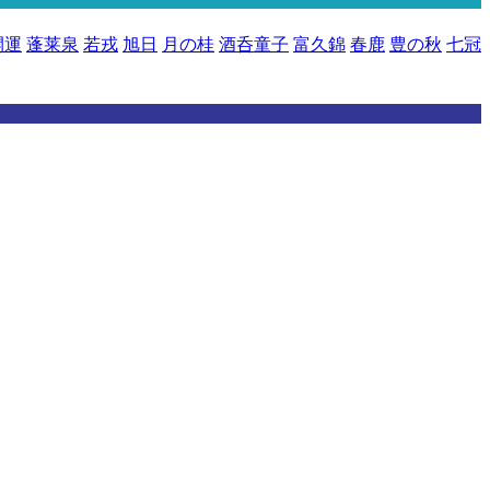
開運
蓬莱泉
若戎
旭日
月の桂
酒呑童子
富久錦
春鹿
豊の秋
七冠