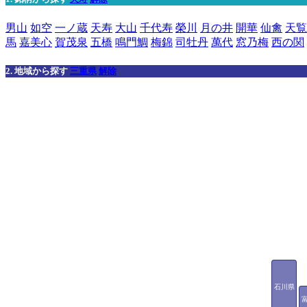
男山
如空
一ノ蔵
天寿
大山
千代寿
榮川
月の井
開華
仙禽
天覧
馬
嘉美心
賀茂泉
五橋
鳴門鯛
梅錦
司牡丹
萬代
窓乃梅
西の関
2. 地域から探す
三重県
解除
石川県