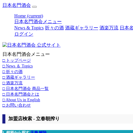
日本名門酒会
Home
(current)
日本名門酒会メニュー
News & Topics
折々の酒
酒蔵ギャラリー
酒楽万流
日本名
ログイン
日本名門酒会メニュー
□ トップページ
□ News ＆ Topics
□ 折々の酒
□ 酒蔵ギャラリー
□ 酒楽万流
□ 日本名門酒会 商品一覧
□ 日本名門酒会とは
□ About Us in English
□ お問い合わせ
加盟店検索 - 立春朝搾り
1. 銘柄から探す
天寿
解除