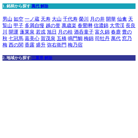
1. 銘柄から探す
萬代
解除
男山
如空
一ノ蔵
天寿
大山
千代寿
榮川
月の井
開華
仙禽
天
覧山
甲子
多満自慢
越の誉
萬歳楽
春鶯囀
信濃錦
大雪渓
長良
川
開運
蓬莱泉
若戎
旭日
月の桂
酒呑童子
富久錦
春鹿
豊の
秋
七冠馬
嘉美心
賀茂泉
五橋
鳴門鯛
梅錦
司牡丹
萬代
窓乃
梅
西の関
香露
盛升
弥右衛門
梅乃宿
2. 地域から探す
三重県
解除