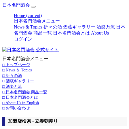
日本名門酒会
Home
(current)
日本名門酒会メニュー
News & Topics
折々の酒
酒蔵ギャラリー
酒楽万流
日本
名門酒会 商品一覧
日本名門酒会とは
About Us
ログイン
日本名門酒会メニュー
□ トップページ
□ News ＆ Topics
□ 折々の酒
□ 酒蔵ギャラリー
□ 酒楽万流
□ 日本名門酒会 商品一覧
□ 日本名門酒会とは
□ About Us in English
□ お問い合わせ
加盟店検索 - 立春朝搾り