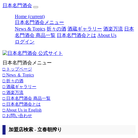
日本名門酒会
Home
(current)
日本名門酒会メニュー
News & Topics
折々の酒
酒蔵ギャラリー
酒楽万流
日本
名門酒会 商品一覧
日本名門酒会とは
About Us
ログイン
日本名門酒会メニュー
□ トップページ
□ News ＆ Topics
□ 折々の酒
□ 酒蔵ギャラリー
□ 酒楽万流
□ 日本名門酒会 商品一覧
□ 日本名門酒会とは
□ About Us in English
□ お問い合わせ
加盟店検索 - 立春朝搾り