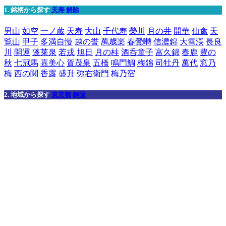
1. 銘柄から探す
天寿
解除
男山
如空
一ノ蔵
天寿
大山
千代寿
榮川
月の井
開華
仙禽
天
覧山
甲子
多満自慢
越の誉
萬歳楽
春鶯囀
信濃錦
大雪渓
長良
川
開運
蓬莱泉
若戎
旭日
月の桂
酒呑童子
富久錦
春鹿
豊の
秋
七冠馬
嘉美心
賀茂泉
五橋
鳴門鯛
梅錦
司牡丹
萬代
窓乃
梅
西の関
香露
盛升
弥右衛門
梅乃宿
2. 地域から探す
東京都
解除