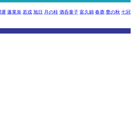
開運
蓬莱泉
若戎
旭日
月の桂
酒呑童子
富久錦
春鹿
豊の秋
七冠