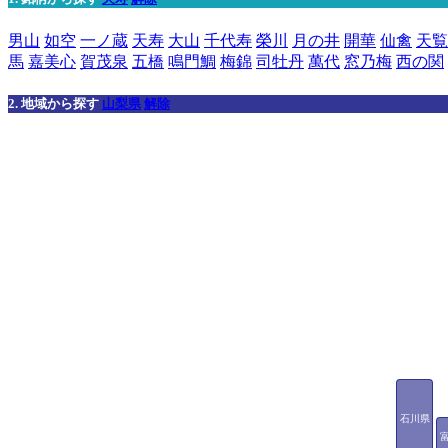
男山
如空
一ノ蔵
天寿
大山
千代寿
榮川
月の井
開華
仙禽
天覧
馬
嘉美心
賀茂泉
五橋
鳴門鯛
梅錦
司牡丹
萬代
窓乃梅
西の関
2. 地域から探す
山梨県
解除
石川県