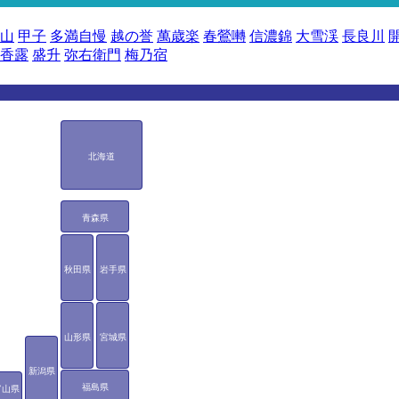
山
甲子
多満自慢
越の誉
萬歳楽
春鶯囀
信濃錦
大雪渓
長良川
香露
盛升
弥右衛門
梅乃宿
北海道
青森県
秋田県
岩手県
山形県
宮城県
新潟県
福島県
富山県