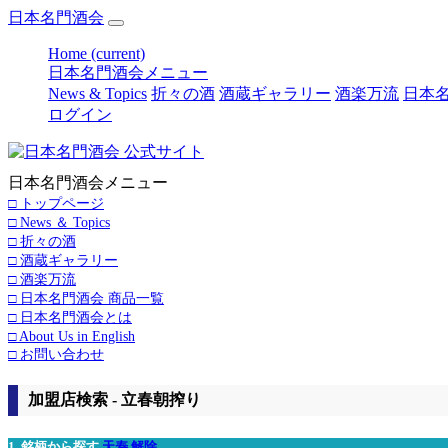
日本名門酒会
Home
(current)
日本名門酒会メニュー
News & Topics
折々の酒
酒蔵ギャラリー
酒楽万流
日本名
ログイン
日本名門酒会メニュー
□ トップページ
□ News ＆ Topics
□ 折々の酒
□ 酒蔵ギャラリー
□ 酒楽万流
□ 日本名門酒会 商品一覧
□ 日本名門酒会とは
□ About Us in English
□ お問い合わせ
加盟店検索 - 立春朝搾り
1. 銘柄から探す
天寿
解除