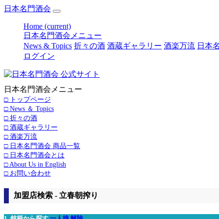
日本名門酒会
Home
(current)
日本名門酒会メニュー
News & Topics
折々の酒
酒蔵ギャラリー
酒楽万流
日本名
ログイン
日本名門酒会メニュー
□ トップページ
□ News ＆ Topics
□ 折々の酒
□ 酒蔵ギャラリー
□ 酒楽万流
□ 日本名門酒会 商品一覧
□ 日本名門酒会とは
□ About Us in English
□ お問い合わせ
加盟店検索 - 立春朝搾り
1. 銘柄から探す
一人娘
解除