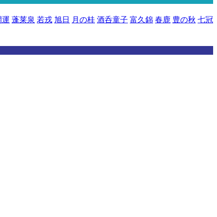
開運
蓬莱泉
若戎
旭日
月の桂
酒呑童子
富久錦
春鹿
豊の秋
七冠