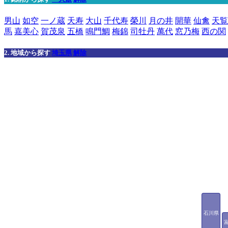
男山
如空
一ノ蔵
天寿
大山
千代寿
榮川
月の井
開華
仙禽
天覧
馬
嘉美心
賀茂泉
五橋
鳴門鯛
梅錦
司牡丹
萬代
窓乃梅
西の関
2. 地域から探す
埼玉県
解除
石川県