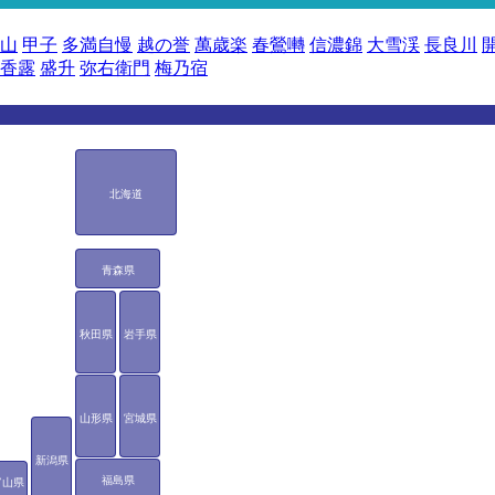
山
甲子
多満自慢
越の誉
萬歳楽
春鶯囀
信濃錦
大雪渓
長良川
香露
盛升
弥右衛門
梅乃宿
北海道
青森県
秋田県
岩手県
山形県
宮城県
新潟県
福島県
富山県