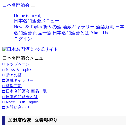
日本名門酒会
Home
(current)
日本名門酒会メニュー
News & Topics
折々の酒
酒蔵ギャラリー
酒楽万流
日本
名門酒会 商品一覧
日本名門酒会とは
About Us
ログイン
日本名門酒会メニュー
□ トップページ
□ News ＆ Topics
□ 折々の酒
□ 酒蔵ギャラリー
□ 酒楽万流
□ 日本名門酒会 商品一覧
□ 日本名門酒会とは
□ About Us in English
□ お問い合わせ
加盟店検索 - 立春朝搾り