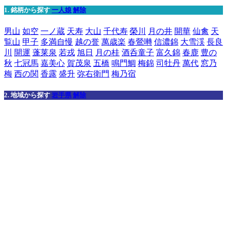
1. 銘柄から探す
一人娘
解除
男山
如空
一ノ蔵
天寿
大山
千代寿
榮川
月の井
開華
仙禽
天
覧山
甲子
多満自慢
越の誉
萬歳楽
春鶯囀
信濃錦
大雪渓
長良
川
開運
蓬莱泉
若戎
旭日
月の桂
酒呑童子
富久錦
春鹿
豊の
秋
七冠馬
嘉美心
賀茂泉
五橋
鳴門鯛
梅錦
司牡丹
萬代
窓乃
梅
西の関
香露
盛升
弥右衛門
梅乃宿
2. 地域から探す
岩手県
解除