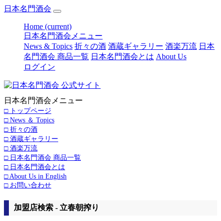
日本名門酒会
Home
(current)
日本名門酒会メニュー
News & Topics
折々の酒
酒蔵ギャラリー
酒楽万流
日本
名門酒会 商品一覧
日本名門酒会とは
About Us
ログイン
日本名門酒会メニュー
□ トップページ
□ News ＆ Topics
□ 折々の酒
□ 酒蔵ギャラリー
□ 酒楽万流
□ 日本名門酒会 商品一覧
□ 日本名門酒会とは
□ About Us in English
□ お問い合わせ
加盟店検索 - 立春朝搾り