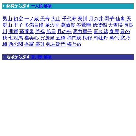
1. 銘柄から探す
一人娘
解除
男山
如空
一ノ蔵
天寿
大山
千代寿
榮川
月の井
開華
仙禽
天
覧山
甲子
多満自慢
越の誉
萬歳楽
春鶯囀
信濃錦
大雪渓
長良
川
開運
蓬莱泉
若戎
旭日
月の桂
酒呑童子
富久錦
春鹿
豊の
秋
七冠馬
嘉美心
賀茂泉
五橋
鳴門鯛
梅錦
司牡丹
萬代
窓乃
梅
西の関
香露
盛升
弥右衛門
梅乃宿
2. 地域から探す
香川県
解除