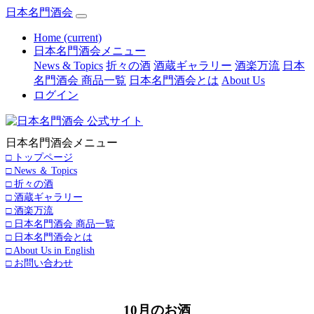
日本名門酒会
Home
(current)
日本名門酒会メニュー
News & Topics
折々の酒
酒蔵ギャラリー
酒楽万流
日本
名門酒会 商品一覧
日本名門酒会とは
About Us
ログイン
日本名門酒会メニュー
□ トップページ
□ News ＆ Topics
□ 折々の酒
□ 酒蔵ギャラリー
□ 酒楽万流
□ 日本名門酒会 商品一覧
□ 日本名門酒会とは
□ About Us in English
□ お問い合わせ
10月のお酒