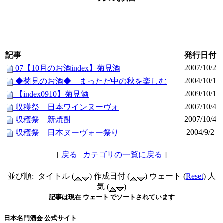
記事
発行日付
2007/10/2
07【10月のお酒index】菊見酒
2004/10/1
◆菊見のお酒◆ まっただ中の秋を楽しむ
2009/10/1
【index0910】菊見酒
2007/10/4
収穫祭 日本ワインヌーヴォ
2007/10/4
収穫祭 新焼酎
2004/9/2
収穫祭 日本ヌーヴォー祭り
[
戻る
|
カテゴリの一覧に戻る
]
並び順: タイトル (
) 作成日付 (
) ウェート (
Reset
) 人
気 (
)
記事は現在 ウェート でソートされています
日本名門酒会 公式サイト