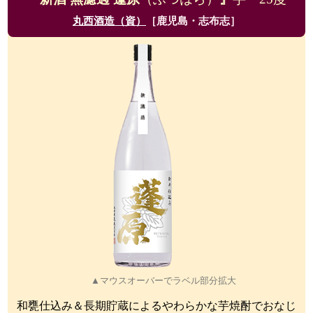
丸西酒造（資）
［鹿児島・志布志］
▲マウスオーバーでラベル部分拡大
和甕仕込み＆長期貯蔵によるやわらかな芋焼酎でおなじ