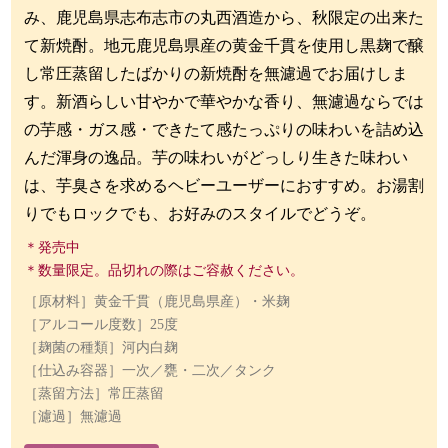
み、鹿児島県志布志市の丸西酒造から、秋限定の出来た
て新焼酎。地元鹿児島県産の黄金千貫を使用し黒麹で醸
し常圧蒸留したばかりの新焼酎を無濾過でお届けしま
す。新酒らしい甘やかで華やかな香り、無濾過ならでは
の芋感・ガス感・できたて感たっぷりの味わいを詰め込
んだ渾身の逸品。芋の味わいがどっしり生きた味わい
は、芋臭さを求めるヘビーユーザーにおすすめ。お湯割
りでもロックでも、お好みのスタイルでどうぞ。
＊発売中
＊数量限定。品切れの際はご容赦ください。
［原材料］黄金千貫（鹿児島県産）・米麹
［アルコール度数］25度
［麹菌の種類］河内白麹
［仕込み容器］一次／甕・二次／タンク
［蒸留方法］常圧蒸留
［濾過］無濾過