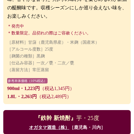
の醍醐味です。収穫シーズンにしか巡り会えない味を、
お楽しみください。
＊発売中
＊数量限定。品切れの際はご容赦ください。
［原材料］甘藷（鹿児島県産）・米麹（国産米）
［アルコール度数］25度
［麹菌の種類］黒麹
［仕込み容器］一次／甕・二次／甕
｛蒸留方法］常圧蒸留
参考本体価格（10%税込）
900ml・1,223円
（税込1,345円）
1.8L・2,263円
（税込2,489円）
『鉄幹 新焼酎』
芋・25度
オガタマ酒造（株）
［鹿児島・川内］