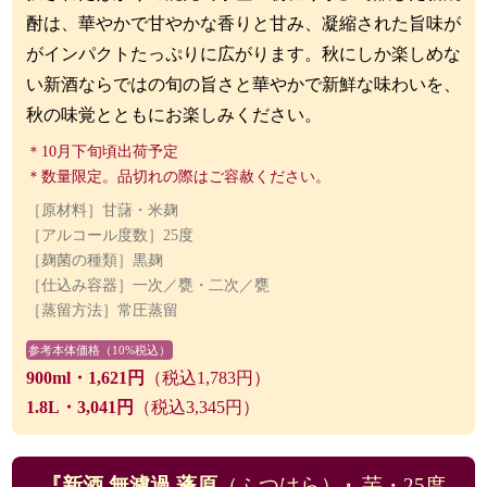
酎は、華やかで甘やかな香りと甘み、凝縮された旨味が
がインパクトたっぷりに広がります。
秋にしか楽しめな
い新酒ならではの旬の旨さと華やかで新鮮な味わいを、
秋の味覚とともにお楽しみください。
＊10月下旬頃出荷予定
＊数量限定。品切れの際はご容赦ください。
［原材料］甘藷
・米麹
［アルコール度数］25度
［麹菌の種類］黒麹
［仕込み容器］一次／甕・二次／甕
［蒸留方法］常圧蒸留
参考本体価格（10%税込）
900ml・1,621円
（税込1,783円）
1.8L・3,041円
（税込3,345円）
『新酒 無濾過 蓬原
（ふつはら）
』
芋・25度