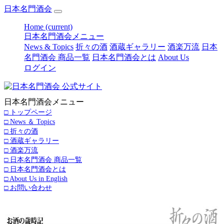
日本名門酒会
Home
(current)
日本名門酒会メニュー
News & Topics
折々の酒
酒蔵ギャラリー
酒楽万流
日本
名門酒会 商品一覧
日本名門酒会とは
About Us
ログイン
日本名門酒会メニュー
□ トップページ
□ News ＆ Topics
□ 折々の酒
□ 酒蔵ギャラリー
□ 酒楽万流
□ 日本名門酒会 商品一覧
□ 日本名門酒会とは
□ About Us in English
□ お問い合わせ