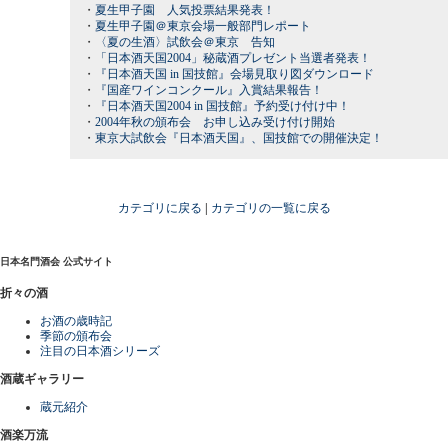
・
夏生甲子園 人気投票結果発表！
・
夏生甲子園＠東京会場一般部門レポート
・
〈夏の生酒〉試飲会＠東京 告知
・
「日本酒天国2004」秘蔵酒プレゼント当選者発表！
・
『日本酒天国 in 国技館』会場見取り図ダウンロード
・
『国産ワインコンクール』入賞結果報告！
・
『日本酒天国2004 in 国技館』予約受け付け中！
・
2004年秋の頒布会 お申し込み受け付け開始
・
東京大試飲会『日本酒天国』、国技館での開催決定！
カテゴリに戻る
|
カテゴリの一覧に戻る
日本名門酒会 公式サイト
折々の酒
お酒の歳時記
季節の頒布会
注目の日本酒シリーズ
酒蔵ギャラリー
蔵元紹介
酒楽万流