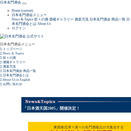
日本名門酒会
Home
(current)
日本名門酒会メニュー
News & Topics
折々の酒
酒蔵ギャラリー
酒楽万流
日本名門酒会 商品一覧
日
本名門酒会とは
About Us
ログイン
日本名門酒会メニュー
□ トップページ
□ News ＆ Topics
□ 折々の酒
□ 酒蔵ギャラリー
□ 酒楽万流
□ 日本名門酒会 商品一覧
□ 日本名門酒会とは
□ About Us in English
□ お問い合わせ
「日本酒天国2005」開催決定！
東西南北津々浦々の名門酒蔵元が大集合する