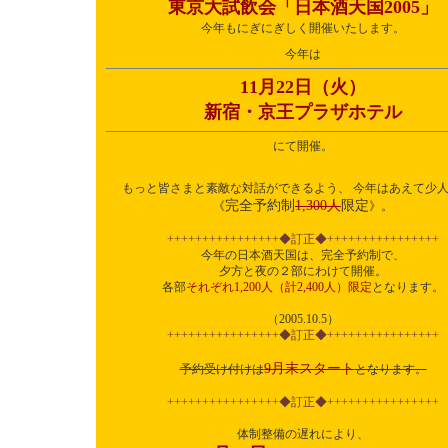
東京大試飲会「日本酒天国2005」
今年もにぎにぎしく開催いたします。
今年は
11月22日（火）
新宿・京王プラザホテル
にて開催。
もっと皆さまと素敵な対話ができるよう、 今年はあえて少
完全予約制
1,300人
限定
《
》。
++++++++++++++++◆訂正◆++++++++++++++++
今年の日本酒天国は、完全予約制で、
夕方と夜の２部にわけて開催。
各部
それぞれ1,200人（計2,400人）限定
となります。
（2005.10.5）
++++++++++++++++◆訂正◆++++++++++++++++
9月末スタート
予約受け付けは
となります。
++++++++++++++++◆訂正◆++++++++++++++++
体制整備の遅れにより、