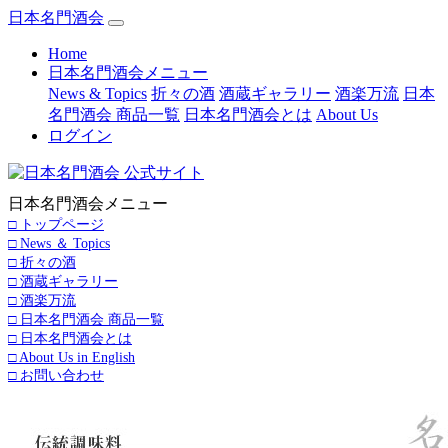
日本名門酒会
(current)
Home
日本名門酒会メニュー
News & Topics
折々の酒
酒蔵ギャラリー
酒楽万流
日本
名門酒会 商品一覧
日本名門酒会とは
About Us
ログイン
日本名門酒会メニュー
□ トップページ
□ News ＆ Topics
□ 折々の酒
□ 酒蔵ギャラリー
□ 酒楽万流
□ 日本名門酒会 商品一覧
□ 日本名門酒会とは
□ About Us in English
□ お問い合わせ