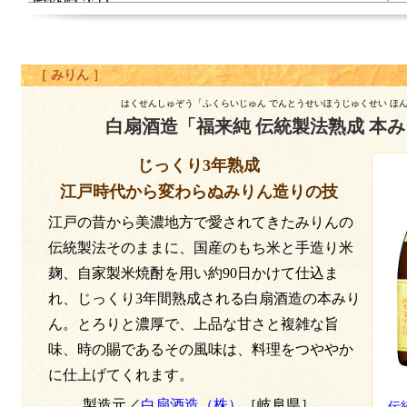
［ みりん ］
はくせんしゅぞう「ふくらいじゅん でんとうせいほうじゅくせい ほ
白扇酒造「福来純 伝統製法熟成 本
じっくり3年熟成
江戸時代から変わらぬみりん造りの技
江戸の昔から美濃地方で愛されてきたみりんの
伝統製法そのままに、国産のもち米と手造り米
麹、自家製米焼酎を用い約90日かけて仕込ま
れ、じっくり3年間熟成される白扇酒造の本みり
ん。とろりと濃厚で、上品な甘さと複雑な旨
味、時の賜であるその風味は、料理をつややか
に仕上げてくれます。
製造元／
白扇酒造（株）
［岐阜県］
伝