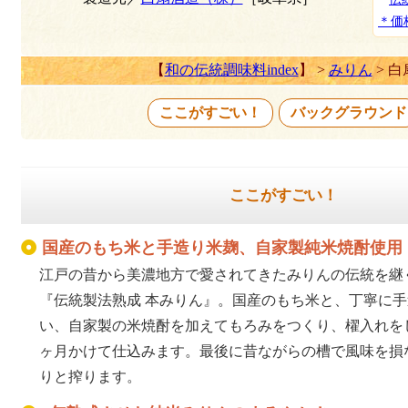
＊価
【
和の伝統調味料index
】 >
みりん
> 白
ここがすごい！
バックグラウンド
ここがすごい！
国産のもち米と手造り米麹、自家製純米焼酎使用
江戸の昔から美濃地方で愛されてきたみりんの伝統を継
『伝統製法熟成 本みりん』。国産のもち米と、丁寧に
い、自家製の米焼酎を加えてもろみをつくり、櫂入れを
ヶ月かけて仕込みます。最後に昔ながらの槽で風味を損
りと搾ります。