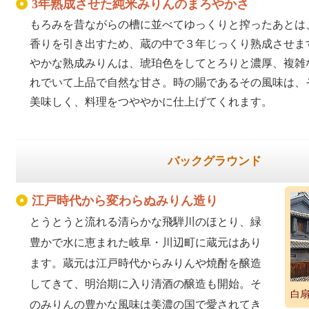
3年熟成させた純米みりんのまろやかさ
もろみを昔ながらの槽に並べてゆっくりと搾ったあとは
香りを引き出すため、蔵の中で３年じっくり熟成させま
やかな熟成みりんは、琥珀色をしてとろりと濃厚、複雑
れでいて上品で自然な甘さ。時の賜であるその風味は、
美味しく、料理をつややかに仕上げてくれます。
バックグラウンド
江戸時代から変わらぬみりん造り
とうとうと流れる清らかな飛騨川のほとり、緑
豊かで水に恵まれた岐阜・川辺町に蔵元はあり
ます。蔵元は江戸時代からみりんや焼酎を醸造
してきて、明治期に入り清酒の醸造も開始。そ
白
のみりんの豊かな風味は美濃の国で愛されてき