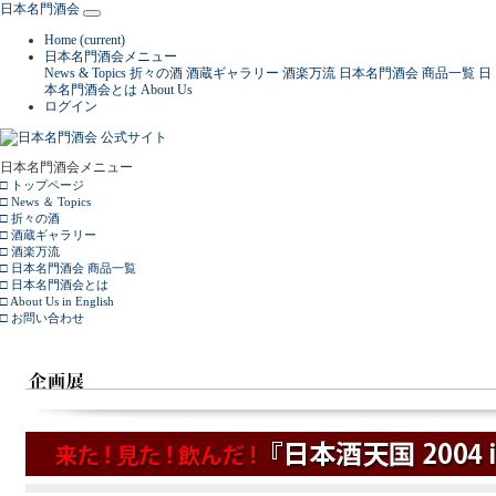
日本名門酒会
Home
(current)
日本名門酒会メニュー
News & Topics
折々の酒
酒蔵ギャラリー
酒楽万流
日本名門酒会 商品一覧
日
本名門酒会とは
About Us
ログイン
日本名門酒会メニュー
□ トップページ
□ News ＆ Topics
□ 折々の酒
□ 酒蔵ギャラリー
□ 酒楽万流
□ 日本名門酒会 商品一覧
□ 日本名門酒会とは
□ About Us in English
□ お問い合わせ