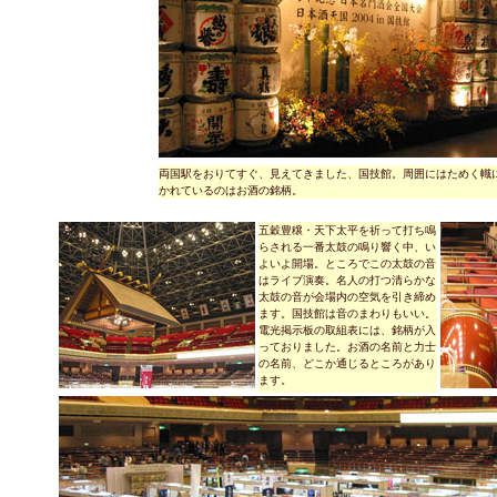
両国駅をおりてすぐ、見えてきました、国技館。周囲にはためく幟
かれているのはお酒の銘柄。
五穀豊穣・天下太平を祈って打ち鳴
らされる一番太鼓の鳴り響く中、い
よいよ開場。ところでこの太鼓の音
はライブ演奏。名人の打つ清らかな
太鼓の音が会場内の空気を引き締め
ます。国技館は音のまわりもいい。
電光掲示板の取組表には、銘柄が入
っておりました。お酒の名前と力士
の名前、どこか通じるところがあり
ます。