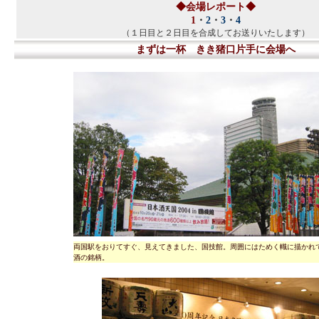
◆会場レポート◆
1
・
2
・
3
・
4
（１日目と２日目を合成してお送りいたします）
まずは一杯 きき猪口片手に会場へ
両国駅をおりてすぐ、見えてきました、国技館。周囲にはためく幟に描かれ
酒の銘柄。