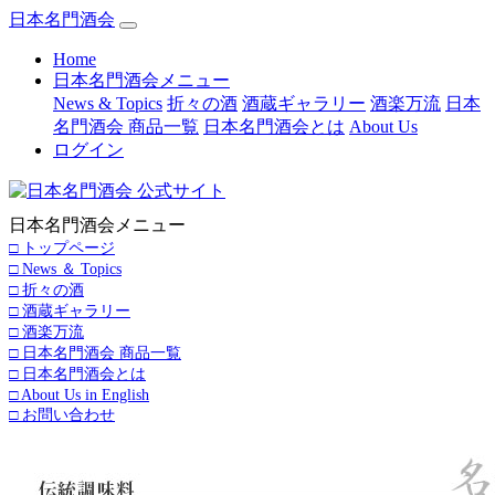
日本名門酒会
(current)
Home
日本名門酒会メニュー
News & Topics
折々の酒
酒蔵ギャラリー
酒楽万流
日本
名門酒会 商品一覧
日本名門酒会とは
About Us
ログイン
日本名門酒会メニュー
□ トップページ
□ News ＆ Topics
□ 折々の酒
□ 酒蔵ギャラリー
□ 酒楽万流
□ 日本名門酒会 商品一覧
□ 日本名門酒会とは
□ About Us in English
□ お問い合わせ