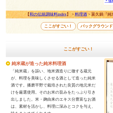
＊価
【
和の伝統調味料index
】 >
料理酒
> 富久錦『純
ここがすごい！
バックグラウンド
ここがすごい！
純米蔵が造った純米料理酒
「純米蔵」を謳い、地米酒造りに徹する蔵元
が、料理を美味しくさせる酒として造った純米
酒です。播磨平野で栽培された良質の地元米だ
けを厳選使用。そのお米の旨みをたっぷり引き
出しました。米・麹由来のエキス分豊富なお酒
は、素材を活かし、料理に深みとコクを与え、