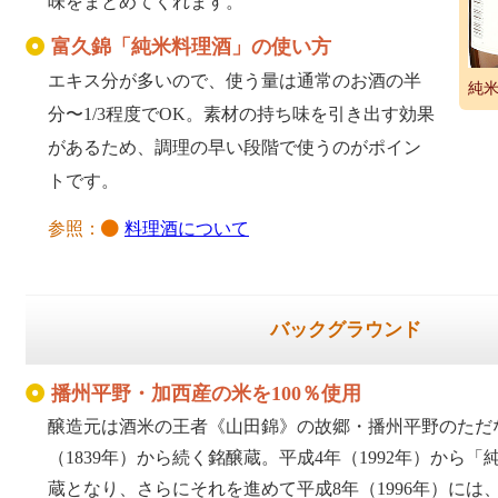
味をまとめてくれます。
富久錦「純米料理酒」の使い方
エキス分が多いので、使う量は通常のお酒の半
純
分〜1/3程度でOK。素材の持ち味を引き出す効果
があるため、調理の早い段階で使うのがポイン
トです。
参照：
料理酒について
バックグラウンド
播州平野・加西産の米を100％使用
醸造元は酒米の王者《山田錦》の故郷・播州平野のただな
（1839年）から続く銘醸蔵。平成4年（1992年）から
蔵となり、さらにそれを進めて平成8年（1996年）には