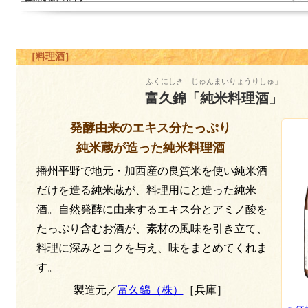
［料理酒］
ふくにしき「じゅんまいりょうりしゅ」
富久錦「純米料理酒」
発酵由来のエキス分たっぷり
純米蔵が造った純米料理酒
播州平野で地元・加西産の良質米を使い純米酒
だけを造る純米蔵が、料理用にと造った純米
酒。自然発酵に由来するエキス分とアミノ酸を
たっぷり含むお酒が、素材の風味を引き立て、
料理に深みとコクを与え、味をまとめてくれま
す。
製造元／
富久錦（株）
［兵庫］