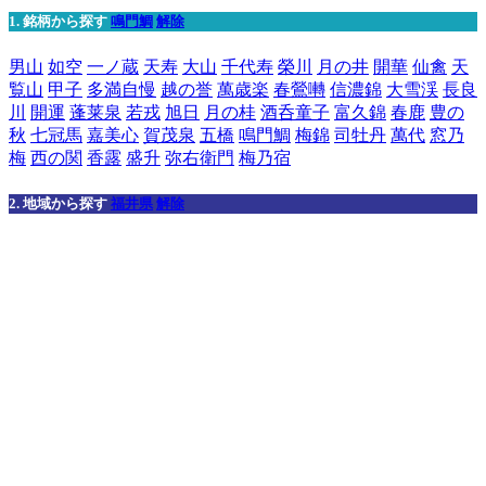
1. 銘柄から探す
鳴門鯛
解除
男山
如空
一ノ蔵
天寿
大山
千代寿
榮川
月の井
開華
仙禽
天
覧山
甲子
多満自慢
越の誉
萬歳楽
春鶯囀
信濃錦
大雪渓
長良
川
開運
蓬莱泉
若戎
旭日
月の桂
酒呑童子
富久錦
春鹿
豊の
秋
七冠馬
嘉美心
賀茂泉
五橋
鳴門鯛
梅錦
司牡丹
萬代
窓乃
梅
西の関
香露
盛升
弥右衛門
梅乃宿
2. 地域から探す
福井県
解除