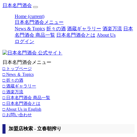
日本名門酒会
Home
(current)
日本名門酒会メニュー
News & Topics
折々の酒
酒蔵ギャラリー
酒楽万流
日本
名門酒会 商品一覧
日本名門酒会とは
About Us
ログイン
日本名門酒会メニュー
□ トップページ
□ News ＆ Topics
□ 折々の酒
□ 酒蔵ギャラリー
□ 酒楽万流
□ 日本名門酒会 商品一覧
□ 日本名門酒会とは
□ About Us in English
□ お問い合わせ
加盟店検索 - 立春朝搾り